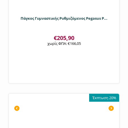
Πάγκος Γυμναστικής Ρυθμιζόμενος Pegasus P...
€
205,90
χωρίς ΦΠΑ:
€
166,05
Έκπτωση 20%