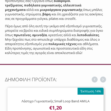
προπονήσεις σας! Όργανα όπως
διάδρομοι
τρεξίματος
,
ποδήλατα γυμναστικής
,
ελλειπτικά
μηχανήματα
αλλά και
μικροόργανα γυμναστικής
όπως μπάλες
γυμναστικής, στρώματα,
βάρη
και ότι χρειάζεστε για τις ασκήσεις
σας σε προγράμματα γιόγκα, pilates και crossfit.
Πέρα όμως από όλη αυτή την γκάμα από εξοπλισμό γυμναστικής,
μπορείτε να βρείτε και ειδικά συμπληρώματα διατροφής για όγκο
όπως
πρωτεΐνες
,
αμινοξέα
, κρεατίνες αλλά και
λιποδιαλύτες
.
Μην ξεχνάτε πως στο emuscle.gr υπάρχει διαθέσιμος και όλος ο
απαραίτητος εξοπλισμός για
πολεμικές τέχνες
και αθλήματα.
Είδη προπόνησης, αγωνιστικά και προστατευτικά είδη στις
καλύτερες τιμές της αγοράς είναι αποκλειστικά εδώ!
ΔΗΜΟΦΙΛΗ ΠΡΟΪΟΝΤΑ:
Έκπτωση 14%
Λάστιχο Γυμναστικής Small Loop Band AMILA
€
1,20