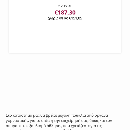
€
206,91
€
187,30
χωρίς ΦΠΑ:
€
151,05
Στο κατάστημα μας θα βρείτε μεγάλη ποικιλία από όργανα
γυμναστικής, για το σπίτι ή την επιχείρησή σας, όπως και τον
απαραίτητο εξοπλισμό άθλησης που χρειάζεστε για τις