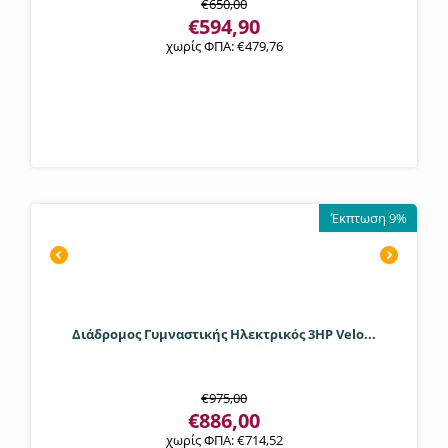
€
650,00
€
594,90
χωρίς ΦΠΑ:
€
479,76
Έκπτωση 9%
Διάδρομος Γυμναστικής Ηλεκτρικός 3HP Velo...
€
975,00
€
886,00
χωρίς ΦΠΑ:
€
714,52