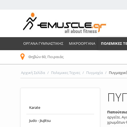
ΟΡΓΑΝΑ ΓΥΜΝΑΣΤΙΚΗΣ
ΜΙΚΡΟΟΡΓΑΝΑ
ΠΟΛΕΜΙΚΕΣ Τ
Θηβών 60, Πειραιάς
Αρχική Σελίδα
/
Πολεμικες Τεχνες
/
Πυγμαχία
/
Πυγμαχικ
ΠΥΓ
ΥΠΟΚΑΤΗΓΟΡΙΕΣ
Karate
Παπούτσια
αργείτε. Α
Judo - JiuJitsu
χρωμάτων θ