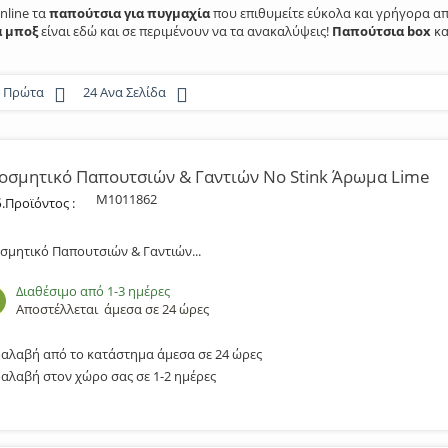
nline τα
παπούτσια για πυγμαχία
που επιθυμείτε εύκολα και γρήγορα α
 μποξ
είναι εδώ και σε περιμένουν να τα ανακαλύψεις!
Παπούτσια box
κα
α Πρώτα
24 Ανα Σελίδα
οσμητικό Παπουτσιών & Γαντιών No Stink Άρωμα Lime
M1011862
.Προϊόντος :
σμητικό Παπουτσιών & Γαντιών...
Διαθέσιμο από 1-3 ημέρες
Αποστέλλεται
άμεσα σε 24 ώρες
αλαβή από το κατάστημα άμεσα σε 24 ώρες
αλαβή στον χώρο σας σε 1-2 ημέρες