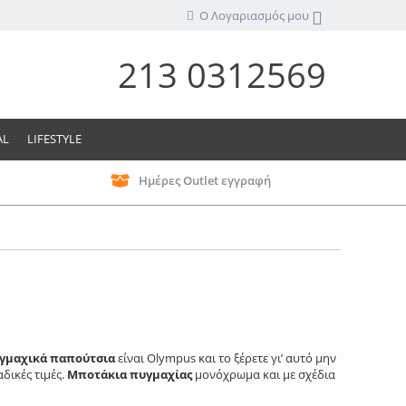
Ο Λογαριασμός μου
213 0312569
AL
LIFESTYLE
Ημέρες Outlet εγγραφή
γμαχικά παπούτσια
είναι Olympus και το ξέρετε γι’ αυτό μην
δικές τιμές.
Μποτάκια πυγμαχίας
μονόχρωμα και με σχέδια