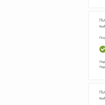
Πυ
Κωδ
Πυγ
Παρ
Παρ
Πυ
Κωδ