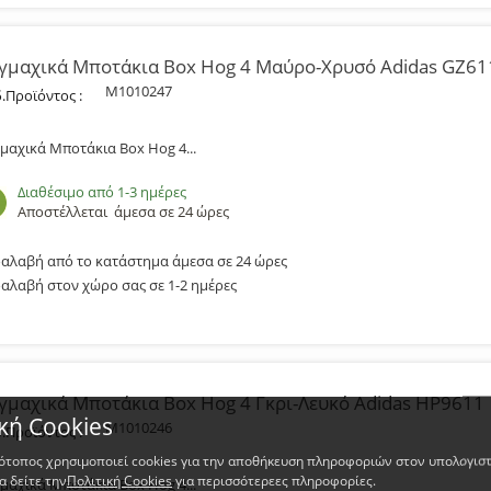
γμαχικά Μποτάκια Box Hog 4 Μαύρο-Χρυσό Adidas GZ61
M1010247
.Προϊόντος :
μαχικά Μποτάκια Box Hog 4...
Διαθέσιμο από 1-3 ημέρες
Αποστέλλεται
άμεσα σε 24 ώρες
αλαβή από το κατάστημα άμεσα σε 24 ώρες
αλαβή στον χώρο σας σε 1-2 ημέρες
γμαχικά Μποτάκια Box Hog 4 Γκρι-Λευκό Adidas HP9611
κή Cookies
M1010246
.Προϊόντος :
τότοπος χρησιμοποιεί cookies για την αποθήκευση πληροφοριών στον υπολογιστ
α δείτε την
Πολιτική Cookies
για περισσότερεες πληροφορίες.
μαχικά Μποτάκια Box Hog 4...