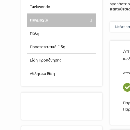
Αγοράστε o
Taekwondo
παπούτσια
Πυγμαχία
Νεότερ
Πάλη
Προστατευτικά Είδη
Απ
Κωδ
Είδη Προπόνησης
Απο
Αθλητικά Είδη
ΔΩΡΕΑΝ ΑΠΟΣΤΟΛΗ
Παρ
Παρ