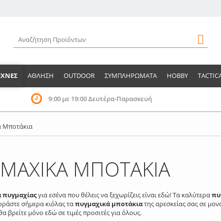
ΕΧΝΕΣ
ΑΘΛΗΣΗ
OUTDOOR
ΣΥΜΠΛΗΡΩΜΑΤΑ
HOBBY
TACTIC
9:00 με 19:00 Δευτέρα-Παρασκευή
ά Μποτάκια
ΜΑΧΙΚΑ ΜΠΟΤΑΚΙΑ
 πυγμαχίας
για εσένα που θέλεις να ξεχωρίζεις είναι εδώ! Τα καλύτερα
πυ
γοράστε σήμερα κιόλας τα
πυγμαχικά μποτάκια
της αρεσκείας σας σε μονα
α βρείτε μόνο εδώ σε τιμές προσιτές για όλους.