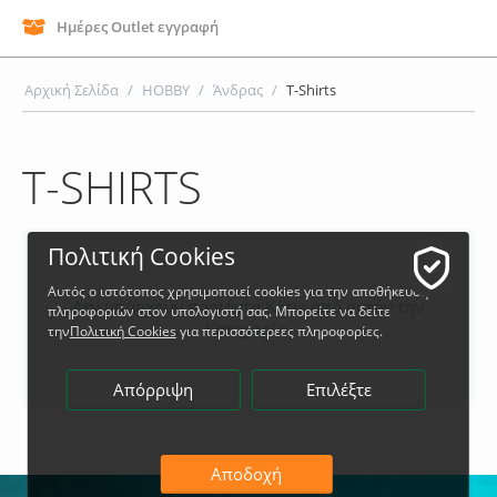
Ημέρες Outlet εγγραφή
Αρχική Σελίδα
/
HOBBY
/
Άνδρας
/
T-Shirts
T-SHIRTS
Πολιτική Cookies
Αυτός ο ιστότοπος χρησιμοποιεί cookies για την αποθήκευση
Δεν υπάρχουν προϊόντα Κάτω από αυτήν την
πληροφοριών στον υπολογιστή σας. Μπορείτε να δείτε
Κατηγορία.
την
Πολιτική Cookies
για περισσότερεες πληροφορίες.
Απόρριψη
Επιλέξτε
Αποδοχή