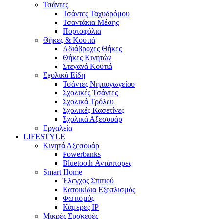
Τσάντες
Τσάντες Ταχυδρόμου
Τσαντάκια Μέσης
Πορτοφόλια
Θήκες & Κουτιά
Αδιάβροχες Θήκες
Θήκες Κινητών
Στεγανά Κουτιά
Σχολικά Είδη
Τσάντες Νηπιαγωγείου
Σχολικές Τσάντες
Σχολικά Τρόλευ
Σχολικές Κασετίνες
Σχολικά Αξεσουάρ
Εργαλεία
LIFESTYLE
Κινητά Αξεσουάρ
Powerbanks
Bluetooth Αντάπτορες
Smart Home
Έλεγχος Σπιτιού
Κατοικίδια Εξοπλισμός
Φωτισμός
Κάμερες IP
Μικρές Συσκευές