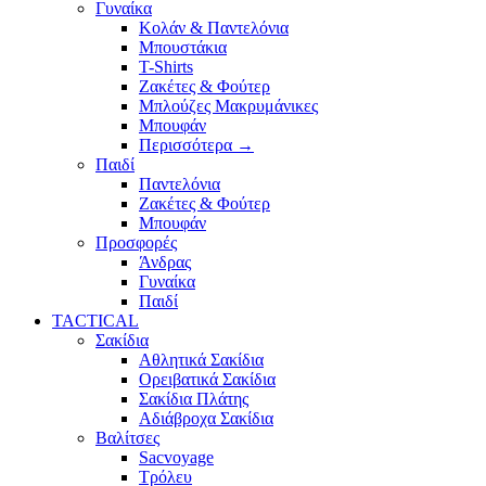
Γυναίκα
Κολάν & Παντελόνια
Μπουστάκια
T-Shirts
Ζακέτες & Φούτερ
Μπλούζες Μακρυμάνικες
Μπουφάν
Περισσότερα
→
Παιδί
Παντελόνια
Ζακέτες & Φούτερ
Μπουφάν
Προσφορές
Άνδρας
Γυναίκα
Παιδί
TACTICAL
Σακίδια
Αθλητικά Σακίδια
Ορειβατικά Σακίδια
Σακίδια Πλάτης
Αδιάβροχα Σακίδια
Βαλίτσες
Sacvoyage
Τρόλευ