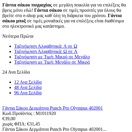
Γάντια σάκου πυγμαχίας
σε μεγάλη ποικιλία για να επιλέξεις θα
βρεις μόνο εδώ!
Γάντια σάκου
σε τιμές προσιτές για όλους θα
βρείτε στο e-shop μας καθ΄όλη τη διάρκεια του χρόνου.
Γάντια
σάκου μποξ
σε τιμές μοναδικές για να επιλέξεις είναι διαθέσιμα
στο ηλεκτρονικό μας κατάστημα.
Νεότερα Πρώτα
Ταξινόμηση Αλφαβητικά: A σε Ω
Ταξινόμηση Αλφαβητικά: Ω σε A
Ταξινόμηση με Τιμή: Μικρό σε Μεγάλο
Ταξινόμηση με Τιμή: Μεγάλο σε Μικρό
24 Ανα Σελίδα
12 Ανα Σελίδα
48 Ανα Σελίδα
96 Ανα Σελίδα
Γάντια Σάκου Δερμάτινα Punch Pro Olympus 402001
Κωδ.Προϊόντος :
M1011920
€
39,00
χωρίς ΦΠΑ:
€
31,45
Γάντια Σάκου Δερμάτινα Punch Pro Olympus 402001...