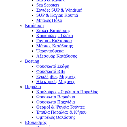
Sea Scooters
Σανιδες SUP & Windsurf
SUP & Καγιακ Κουπιά
Μπάλες Πόλο
Κατάδυση
Στολές Κατάδυσης
Κουκούλες - Γιλέκα
Γάντια - Καλτσάκια
Μάσκες Κατάδυσης
Ψαροντούφεκα
Αξεσουάρ Κατάδυσης
Boating
Φουσκωτά Σκάφη
Φουσκωτά RIB
Εξωλέμβιες Μηχανές
Ηλεκτρικές Μηχανές
Παραλία
Κουλούρες - Στρώματα Παραλίας
Φουσκωτά Βαρκάκια
Φουσκωτά Παιχνίδια
Θερμοί & Ψυγεία Τσάντες
Έπιπλα Παραλίας & Κήπου
Ομπρέλες Θαλάσσης
Εξοπλισμός