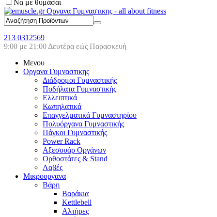
Να με θυμάσαι
213 0312569
9:00 με 21:00 Δευτέρα εώς Παρασκευή
Μενου
Οργανα Γυμναστικης
Διάδρομοι Γυμναστικής
Ποδήλατα Γυμναστικής
Ελλειπτικά
Κωπηλατικά
Επαγγελματικά Γυμναστηρίου
Πολυόργανα Γυμναστικής
Πάγκοι Γυμναστικής
Power Rack
Αξεσουάρ Οργάνων
Ορθοστάτες & Stand
Λαβές
Μικροοργανα
Βάρη
Βαράκια
Kettlebell
Αλτήρες