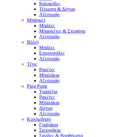
Καλαμίδες
Τέρματα & Δίχτυα
Αξεσουάρ
Μπάσκετ
Μπάλες
Μπασκέτες & Στεφάνια
Αξεσουάρ
Βόλεϊ
Μπάλες
Επιγονατίδες
Αξεσουάρ
Τένις
Ρακέτες
Μπαλάκια
Αξεσουάρ
Ping Pong
Τραπέζια
Ρακέτες
Μπαλάκια
Δίχτυα
Αξεσουάρ
Κολύμβηση
Γυαλάκια
Σκουφάκια
Σανίδες & Βοηθήματα