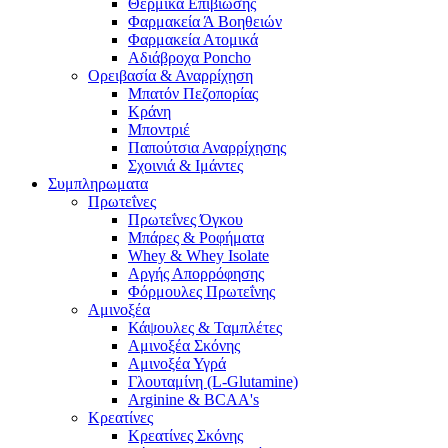
Θερμικά Επιβίωσης
Φαρμακεία Ά Βοηθειών
Φαρμακεία Ατομικά
Αδιάβροχα Poncho
Ορειβασία & Αναρρίχηση
Μπατόν Πεζοπορίας
Κράνη
Μποντριέ
Παπούτσια Αναρρίχησης
Σχοινιά & Ιμάντες
Συμπληρωματα
Πρωτεΐνες
Πρωτεΐνες Όγκου
Μπάρες & Ροφήματα
Whey & Whey Isolate
Αργής Απορρόφησης
Φόρμουλες Πρωτεΐνης
Αμινοξέα
Κάψουλες & Ταμπλέτες
Αμινοξέα Σκόνης
Αμινοξέα Υγρά
Γλουταμίνη (L-Glutamine)
Arginine & BCAA's
Κρεατίνες
Κρεατίνες Σκόνης