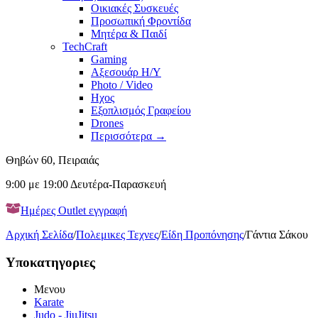
Οικιακές Συσκευές
Προσωπική Φροντίδα
Μητέρα & Παιδί
TechCraft
Gaming
Αξεσουάρ H/Y
Photo / Video
Ηχος
Εξοπλισμός Γραφείου
Drones
Περισσότερα
→
Θηβών 60, Πειραιάς
9:00 με 19:00 Δευτέρα-Παρασκευή
Ημέρες Outlet εγγραφή
Αρχική Σελίδα
/
Πολεμικες Τεχνες
/
Είδη Προπόνησης
/
Γάντια Σάκου
Υποκατηγοριες
Μενου
Karate
Judo - JiuJitsu