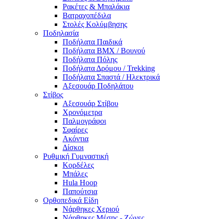
Ρακέτες & Μπαλάκια
Βατραχοπέδιλα
Στολές Κολύμβησης
Ποδηλασία
Ποδήλατα Παιδικά
Ποδήλατα BMX / Βουνού
Ποδήλατα Πόλης
Ποδήλατα Δρόμου / Trekking
Ποδήλατα Σπαστά / Ηλεκτρικά
Αξεσουάρ Ποδηλάτου
Στίβος
Αξεσουάρ Στίβου
Χρονόμετρα
Παλμογράφοι
Σφαίρες
Ακόντια
Δίσκοι
Ρυθμική Γυμναστική
Κορδέλες
Μπάλες
Hula Hoop
Παπούτσια
Ορθοπεδικά Είδη
Νάρθηκες Χεριού
Νάρθηκες Μέσης - Ζώνες