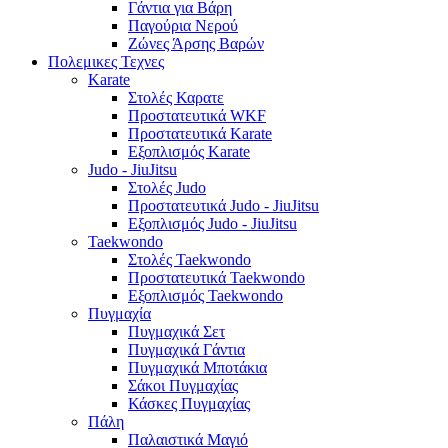
Γάντια για Βάρη
Παγούρια Νερού
Ζώνες Άρσης Βαρών
Πολεμικες Τεχνες
Karate
Στολές Καρατε
Προστατευτικά WKF
Προστατευτικά Karate
Εξοπλισμός Karate
Judo - JiuJitsu
Στολές Judo
Προστατευτικά Judo - JiuJitsu
Εξοπλισμός Judo - JiuJitsu
Taekwondo
Στολές Taekwondo
Προστατευτικά Taekwondo
Εξοπλισμός Taekwondo
Πυγμαχία
Πυγμαχικά Σετ
Πυγμαχικά Γάντια
Πυγμαχικά Μποτάκια
Σάκοι Πυγμαχίας
Κάσκες Πυγμαχίας
Πάλη
Παλαιστικά Μαγιό