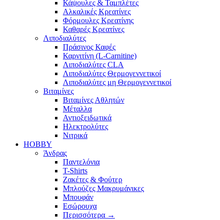
Κάψουλες & Ταμπλέτες
Αλκαλικές Κρεατίνες
Φόρμουλες Κρεατίνης
Καθαρές Κρεατίνες
Λιποδιαλύτες
Πράσινος Καφές
Καρνιτίνη (L-Carnitine)
Λιποδιαλύτες CLA
Λιποδιαλύτες Θερμογεννετικοί
Λιποδιαλύτες μη Θερμογεννετικοί
Βιταμίνες
Βιταμίνες Αθλητών
Μέταλλα
Αντιοξειδωτικά
Ηλεκτρολύτες
Νιτρικά
HOBBY
Άνδρας
Παντελόνια
T-Shirts
Ζακέτες & Φούτερ
Μπλούζες Μακρυμάνικες
Μπουφάν
Εσώρουχα
Περισσότερα
→