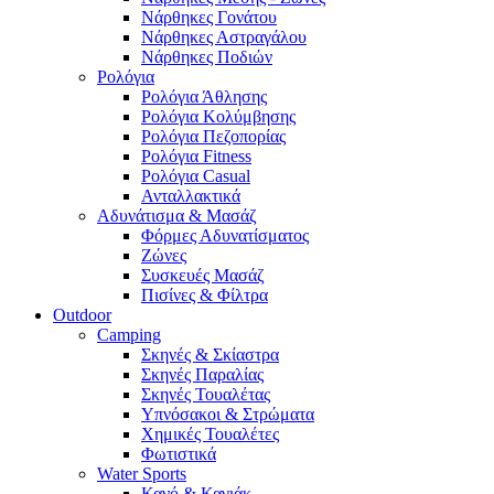
Νάρθηκες Γονάτου
Νάρθηκες Αστραγάλου
Νάρθηκες Ποδιών
Ρολόγια
Ρολόγια Άθλησης
Ρολόγια Κολύμβησης
Ρολόγια Πεζοπορίας
Ρολόγια Fitness
Ρολόγια Casual
Ανταλλακτικά
Αδυνάτισμα & Μασάζ
Φόρμες Αδυνατίσματος
Ζώνες
Συσκευές Μασάζ
Πισίνες & Φίλτρα
Outdoor
Camping
Σκηνές & Σκίαστρα
Σκηνές Παραλίας
Σκηνές Τουαλέτας
Υπνόσακοι & Στρώματα
Χημικές Τουαλέτες
Φωτιστικά
Water Sports
Κανό & Καγιάκ