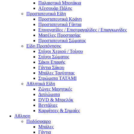
Παλαιστικά Μποτάκια
Αξεσουάρ Πάλης
Προστατευτικά Είδη
Προστατευτικά Κράνη
Προστατευτικά Γάντια
Επιγονατίδες / Επιστραγαλίδες / Επιαγκωνίδες
Μασέλες Προστασίας
Προστατευτικά Σώματος
Είδη Προπόνησης
Στόχοι Χεριού / Τοίχου
Στόχοι Σώματος
Σάκοι Επαφής
Γάντια Σάκου
Μπάλες Ταχύτητας
Στρώματα TATAMI
Αθλητικά Είδη
Ζώνες Μαχητικές
Διπλώματα
DVD & Μπρελόκ
Βεντάλιες
Καρφίτσες & Σημαίες
Αθληση
Ποδόσφαιρο
Μπάλες
Γάντια