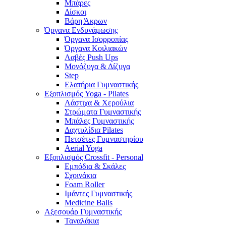
Μπάρες
Δίσκοι
Βάρη Άκρων
Όργανα Ενδυνάμωσης
Όργανα Ισορροπίας
Όργανα Κοιλιακών
Λαβές Push Ups
Μονόζυγα & Δίζυγα
Step
Ελατήρια Γυμναστικής
Εξοπλισμός Yoga - Pilates
Λάστιχα & Χερούλια
Στρώματα Γυμναστικής
Μπάλες Γυμναστικής
Δαχτυλίδια Pilates
Πετσέτες Γυμναστηρίου
Aerial Yoga
Εξοπλισμός Crossfit - Personal
Εμπόδια & Σκάλες
Σχοινάκια
Foam Roller
Ιμάντες Γυμναστικής
Medicine Balls
Αξεσουάρ Γυμναστικής
Ταναλάκια