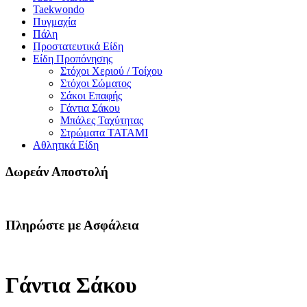
Taekwondo
Πυγμαχία
Πάλη
Προστατευτικά Είδη
Είδη Προπόνησης
Στόχοι Χεριού / Τοίχου
Στόχοι Σώματος
Σάκοι Επαφής
Γάντια Σάκου
Μπάλες Ταχύτητας
Στρώματα TATAMI
Αθλητικά Είδη
Δωρεάν Αποστολή
Πληρώστε με Ασφάλεια
Γάντια Σάκου