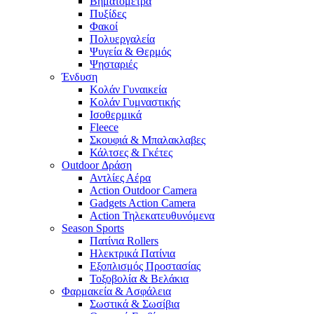
Βηματόμετρα
Πυξίδες
Φακοί
Πολυεργαλεία
Ψυγεία & Θερμός
Ψησταριές
Ένδυση
Κολάν Γυναικεία
Κολάν Γυμναστικής
Ισοθερμικά
Fleece
Σκουφιά & Μπαλακλαβες
Κάλτσες & Γκέτες
Outdoor Δράση
Αντλίες Αέρα
Action Outdoor Camera
Gadgets Action Camera
Action Τηλεκατευθυνόμενα
Season Sports
Πατίνια Rollers
Ηλεκτρικά Πατίνια
Εξοπλισμός Προστασίας
Τοξοβολία & Βελάκια
Φαρμακεία & Ασφάλεια
Σωστικά & Σωσίβια