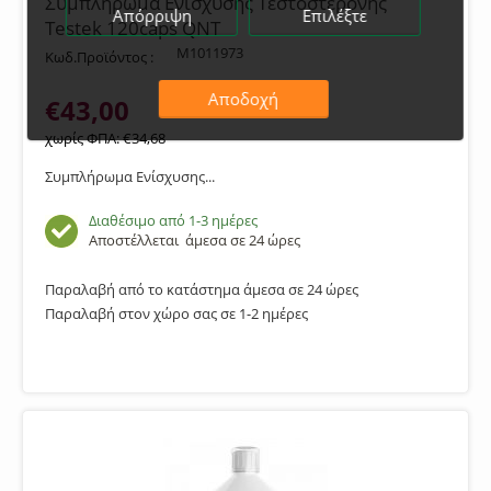
Συμπλήρωμα Ενίσχυσης Τεστοστερόνης
Απόρριψη
Επιλέξτε
Testek 120caps QNT
M1011973
Κωδ.Προϊόντος :
Αποδοχή
€
43,00
χωρίς ΦΠΑ:
€
34,68
Συμπλήρωμα Ενίσχυσης...
Διαθέσιμο από 1-3 ημέρες
Αποστέλλεται
άμεσα σε 24 ώρες
Παραλαβή από το κατάστημα άμεσα σε 24 ώρες
Παραλαβή στον χώρο σας σε 1-2 ημέρες