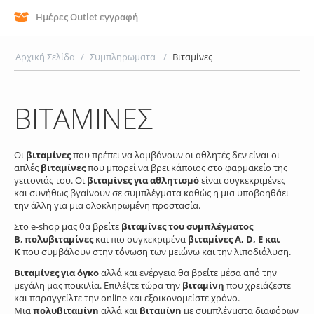
Ημέρες Outlet εγγραφή
Αρχική Σελίδα
/
Συμπληρωματα
/
Βιταμίνες
ΒΙΤΑΜΊΝΕΣ
Οι
βιταμίνες
που πρέπει να λαμβάνουν οι αθλητές δεν είναι οι
απλές
βιταμίνες
που μπορεί να βρει κάποιος στο φαρμακείο της
γειτονιάς του. Οι
βιταμίνες για αθλητισμό
είναι συγκεκριμένες
και συνήθως βγαίνουν σε συμπλέγματα καθώς η μια υποβοηθάει
την άλλη για μια ολοκληρωμένη προστασία.
Στο e-shop μας θα βρείτε
βιταμίνες του συμπλέγματος
Β
,
πολυβιταμίνες
και πιο συγκεκριμένα
βιταμίνες Α,
D
, E
και
K
που συμβάλουν στην τόνωση των μειώνω και την λιποδιάλυση.
Βιταμίνες για όγκο
αλλά και ενέργεια θα βρείτε μέσα από την
μεγάλη μας ποικιλία. Επιλέξτε τώρα την
βιταμίνη
που χρειάζεστε
και παραγγείλτε την online και εξοικονομείστε χρόνο.
Μια
πολυβιταμίνη
αλλά και
βιταμίνη
με συμπλέγματα διαφόρων