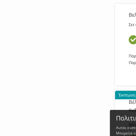
Βε
Σετ
Παρ
Παρ
Έκπτωση
Βέ
Κωδ
Πολιτι
Βέλ
Αυτός ο ισ
Μπορείτε ν