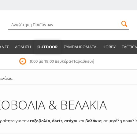
ΧΝΕΣ
ΑΘΛΗΣΗ
OUTDOOR
ΣΥΜΠΛΗΡΩΜΑΤΑ
HOBBY
TACTICA
9:00 με 19:00 Δευτέρα-Παρασκευή
Βελάκια
ΟΒΟΛΙΑ & ΒΕΛΑΚΙΑ
ραίτητα για την
τοξοβολία
,
darts
,
στόχοι
και
βελάκια
, σε μεγάλη ποικιλί