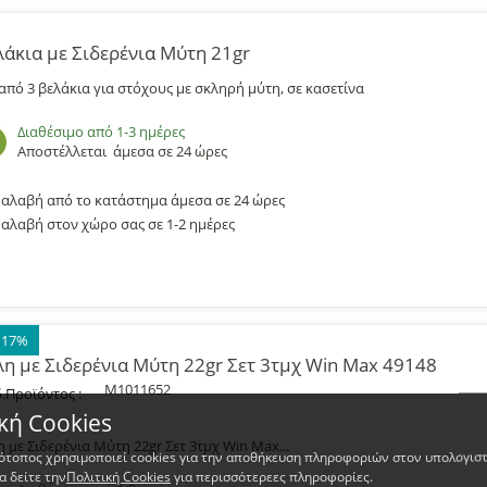
λάκια με Σιδερένια Μύτη 21gr
 από 3 βελάκια για στόχους με σκληρή μύτη, σε κασετίνα
Διαθέσιμο από 1-3 ημέρες
Αποστέλλεται
άμεσα σε 24 ώρες
αλαβή από το κατάστημα άμεσα σε 24 ώρες
αλαβή στον χώρο σας σε 1-2 ημέρες
 17%
λη με Σιδερένια Μύτη 22gr Σετ 3τμχ Win Max 49148
M1011652
.Προϊόντος :
κή Cookies
η με Σιδερένια Μύτη 22gr Σετ 3τμχ Win Max...
τότοπος χρησιμοποιεί cookies για την αποθήκευση πληροφοριών στον υπολογιστ
α δείτε την
Πολιτική Cookies
για περισσότερεες πληροφορίες.