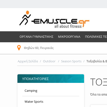
ΟΡΓΑΝΑ ΓΥΜΝΑΣΤΙΚΗΣ
ΜΙΚΡΟΟΡΓΑΝΑ
ΠΟΛΕΜΙΚΕΣ ΤΕ
Θηβών 60, Πειραιάς
Αρχική Σελίδα
/
Outdoor
/
Season Sports
/
Τοξοβολία & 
ΤΟΞ
ΥΠΟΚΑΤΗΓΟΡΙΕΣ
Camping
Όλα τα απα
Water Sports