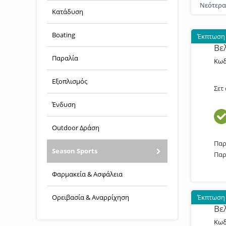
Νεότερ
Κατάδυση
Boating
Έκπτωση
Βε
Παραλία
Κωδ
Εξοπλισμός
Σετ
Ένδυση
Outdoor Δράση
Παρ
Season Sports
Παρ
Φαρμακεία & Ασφάλεια
Ορειβασία & Αναρρίχηση
Έκπτωση
Βε
Κωδ