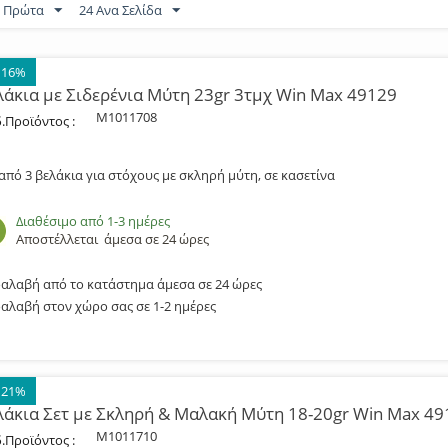
α Πρώτα
24 Ανα Σελίδα
 16%
λάκια με Σιδερένια Μύτη 23gr 3τμχ Win Max 49129
M1011708
.Προϊόντος :
 από 3 βελάκια για στόχους με σκληρή μύτη, σε κασετίνα
Διαθέσιμο από 1-3 ημέρες
Αποστέλλεται
άμεσα σε 24 ώρες
αλαβή από το κατάστημα άμεσα σε 24 ώρες
αλαβή στον χώρο σας σε 1-2 ημέρες
 21%
λάκια Σετ με Σκληρή & Μαλακή Μύτη 18-20gr Win Max 4
M1011710
.Προϊόντος :