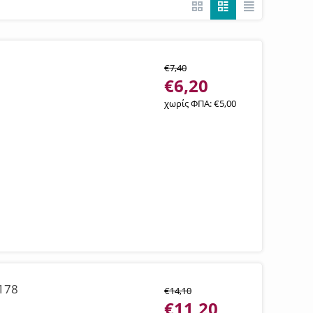
€
7,40
€
6,20
χωρίς ΦΠΑ:
€
5,00
9178
€
14,10
€
11,20