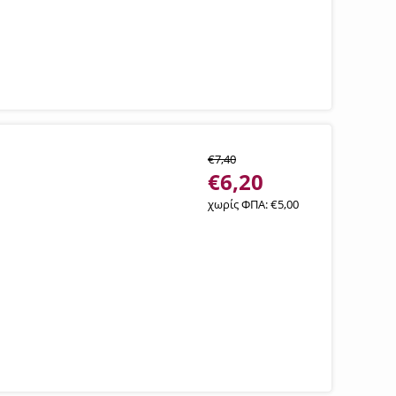
€
7,40
€
6,20
χωρίς ΦΠΑ:
€
5,00