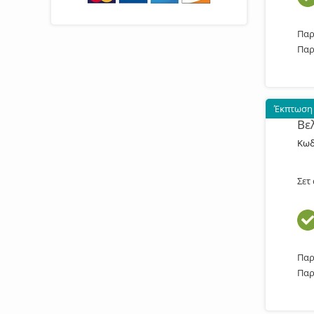
Παρ
Παρ
Έκπτωση
Βε
Κωδ
Σετ
Παρ
Παρ