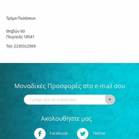
Τμήμα Πωλήσεων
Θηβών 60
Πειραιάς 18541
Τηλ: 2130312569
Μοναδικές Προσφορές στο e-mail σου
Ακολουθηστε μας
Facebook
Twitter