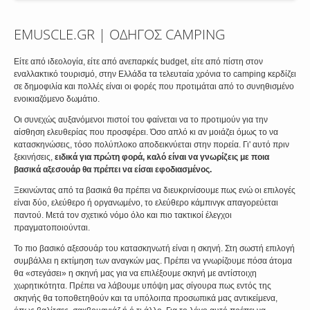
EMUSCLE.GR | ΟΔΗΓΟΣ CAMPING
Είτε από ιδεολογία, είτε από ανεπαρκές budget, είτε από πίστη στον
εναλλακτικό τουρισμό, στην Ελλάδα τα τελευταία χρόνια το camping κερδίζει
σε δημοφιλία και πολλές είναι οι φορές που προτιμάται από το συνηθισμένο
ενοικιαζόμενο δωμάτιο.
Οι συνεχώς αυξανόμενοι πιστοί του φαίνεται να το προτιμούν για την
αίσθηση ελευθερίας που προσφέρει. Όσο απλό κι αν μοιάζει όμως το να
κατασκηνώσεις, τόσο πολύπλοκο αποδεικνύεται στην πορεία. Γι' αυτό πριν
ξεκινήσεις,
ειδικά για πρώτη φορά, καλό είναι να γνωρίζεις με ποια
βασικά αξεσουάρ θα πρέπει να είσαι εφοδιασμένος.
Ξεκινώντας από τα βασικά θα πρέπει να διευκρινίσουμε πως ενώ οι επιλογές
είναι δύο, ελεύθερο ή οργανωμένο, το ελεύθερο κάμπινγκ απαγορεύεται
παντού. Μετά τον σχετικό νόμο όλο και πιο τακτικοί έλεγχοι
πραγματοποιούνται.
Το πιο βασικό αξεσουάρ του κατασκηνωτή είναι η σκηνή. Στη σωστή επιλογή
συμβάλλει η εκτίμηση των αναγκών μας. Πρέπει να γνωρίζουμε πόσα άτομα
θα «στεγάσει» η σκηνή μας για να επιλέξουμε σκηνή με αντίστοιχη
χωρητικότητα. Πρέπει να λάβουμε υπόψη μας σίγουρα πως εντός της
σκηνής θα τοποθετηθούν και τα υπόλοιπα προσωπικά μας αντικείμενα,