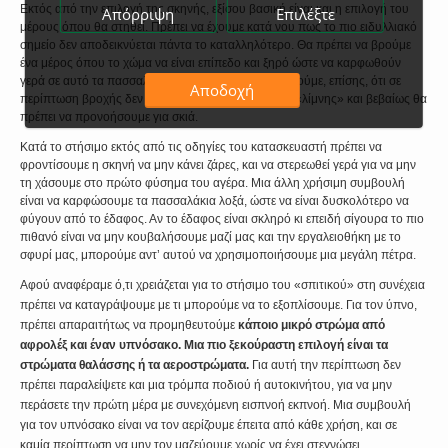
Εκτός από την επιλογή της σκηνής, εξίσου βασική είναι και η επιλογή του
Απόρριψη
Επιλέξτε
μέρους όπου θα στηθεί. Πρέπει να έχουμε κατά νου πως το πιο ειδυλλιακό
σημείο δεν αποδεικνύεται πάντα το καταλληλότερο. Θα πρέπει να βρούμε
ένα μέρος όπου το χώμα να είναι επίπεδο και ξηρό ώστε να καρφωθούν
γερά σε αυτό τα πασσαλάκια. Θα πρέπει να βεβαιωθούμε, επίσης, ότι σε
Αποδοχή
περίπτωση βροχής δεν θα βρεθούμε στη μέση μιας «λίμνης» και βεβαίως θα
πρέπει να προνοήσουμε για σκιά.
Κατά το στήσιμο εκτός από τις οδηγίες του κατασκευαστή πρέπει να
φροντίσουμε η σκηνή να μην κάνει ζάρες, και να στερεωθεί γερά για να μην
τη χάσουμε στο πρώτο φύσημα του αγέρα. Μια άλλη χρήσιμη συμβουλή
είναι να καρφώσουμε τα πασσαλάκια λοξά, ώστε να είναι δυσκολότερο να
φύγουν από το έδαφος. Αν το έδαφος είναι σκληρό κι επειδή σίγουρα το πιο
πιθανό είναι να μην κουβαλήσουμε μαζί μας και την εργαλειοθήκη με το
σφυρί μας, μπορούμε αντ’ αυτού να χρησιμοποιήσουμε μια μεγάλη πέτρα.
Αφού αναφέραμε ό,τι χρειάζεται για το στήσιμο του «σπιτικού» στη συνέχεια
πρέπει να καταγράψουμε με τι μπορούμε να το εξοπλίσουμε. Για τον ύπνο,
πρέπει απαραιτήτως να προμηθευτούμε
κάποιο μικρό στρώμα από
αφρολέξ και έναν υπνόσακο.
Μια πιο ξεκούραστη επιλογή είναι τα
στρώματα θαλάσσης ή τα αεροστρώματα.
Για αυτή την περίπτωση δεν
πρέπει παραλείψετε και μια τρόμπα ποδιού ή αυτοκινήτου, για να μην
περάσετε την πρώτη μέρα με συνεχόμενη εισπνοή εκπνοή. Μια συμβουλή
για τον υπνόσακο είναι να τον αερίζουμε έπειτα από κάθε χρήση, και σε
καμία περίπτωση να μην τον μαζεύουμε χωρίς να έχει στεγνώσει.