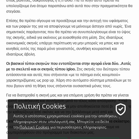
όπως βαλίτσες, σακβουαγιάζ ή ό,τι άλλο. Για το λόγο αυτό πρέπει να
υπολογίζουμε ένα άτομο παραπάνω από αυτά που στην πραγματικότητα θα
στεγάσει.
Επίσης θα πρέπει σίγουρα να προσέξουμε και την αντοχή του υφάσματος
και των ραφών της για να αποφύγουμε να μείνουμε άστεγοι από νωρίς. Ένα
σημαντικός παράγοντας που θα πρέπει να συνυπολογίσουμε είναι το ύψος
της σκηνής, ειδικά για εκείνους με ευαισθησία στη μέση. Στις ιδιαιτέρως
οικονομικές σκηνές υπάρχει περίπτωση να μην μπορείς να μπεις και να
κινηθείς εντός της παρά μόνο γονατιστός, συνθήκη κουραστική και
ιδιαιτέρως άβολη.
Οι βασικοί τύποι σκηνών που εντοπίζονται στην αγορά είναι δύο. .Αυτές
με το σκελετό και οι σκηνές τύπου igloo.
Στις σκηνές του δεύτερου τύπου
εντάσσονται και αυτές που στήνονται «με το πάτημα ενός κουμπιού»
χαρακτηριζόμενες ως pop up. Χάρη στο αυτόματο σύστημα μπανέλων με το
που βγουν από τη θήκη τους στήνονται ουσιαστικά μόνες τους.
Για να διατηρηθεί η σκηνή μας και για επόμενη χρήση θα πρέπει να γίνεται
σωστή αποθήκευση και συντήρηση μετά το τέλος κάθε απόδρασης. Καλό
Πολιτική Cookies
είναι να φυλάσσεται σε ξηρό μέρος, να μην αποθηκεύεται ποτέ βρεγμένη, να
την καθαρίζουμε από σκόνες και να την ξεπλένουμε μετά από κάθε χρήση.
Αυτός ο ιστότοπος χρησιμοποιεί cookies για την αποθήκευση
πληροφοριών στον υπολογιστή σας. Μπορείτε να δείτε
Εκτός από σκηνή χρήσιμο θα ήταν να προμηθευτούμε και ένα σκίαστρο
,
την
Πολιτική Cookies
για περισσότερεες πληροφορίες.
η αλλιώς τέντα για την περίπτωση που τα εγκαύματα δεν θέλουμε να
συμπεριληφθούν στο πρόγραμμα των διακοπών μας.