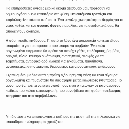
Για επιπρόσθετες ανέσεις
μερικά ακόμα αξεσουάρ θα μπορέσουν να
δημιουργήσουν ένα εστιατόριο στη φύση.
Πτυσσόμενα τραπέζια και
καρέκλες
είναι κάποια από αυτά. Ένα μεγάλης χωρητικότητας
θερμός
για το
νερό, καθώς και ένα
φορητό ψυγείο
παραλίας, για τα αναψυκτικά σας, θα
αποδειχτούν σωτήρια.
Η φύση κρύβει κινδύνους. Γι’ αυτό το λόγο
ένα φαρμακείο
κρίνεται εξίσου
απαραίτητο για τα απρόοπτα που μπορεί να συμβούν. Ένα καλά
οργανωμένο φαρμακείο θα πρέπει να περιέχει γάζες, επιδέσμους, βαμβάκι,
οξυζενέ, ιώδιο, καθαρό οινόπνευμα, αντισηπτικό, αλοιφές για τα
τσιμπήματα, αντιοφικό ορό, αλοιφή για εγκαύματα, παυσίπονα,
αντιπυρετικά, αντισταμινικά, θερμόμετρο και αιμοστατικούς επιδέσμους.
Εξοπλισμένοι με όλα αυτά η πρώτη εξόρμηση στη φύση θα είναι σίγουρα
οργανωμένη και πιθανότατα θα σας αφήσει με τις καλύτερες εντυπώσεις. Το
μόνο που θα πρέπει να έχετε υπόψη σας είναι ο «αιώνια» σε ισχύ άγραφος
κώδικας του καλού κατασκηνωτή, που συνοψίζεται στη φράση
«σεβασμός
στη φύση και στο περιβάλλον».
Μη διστάσετε να επικοινωνήσετε μαζί μας είτε με e-mail είτε τηλεφωνικά για
οποιαδήποτε πληροφορία χρειάζεστε…