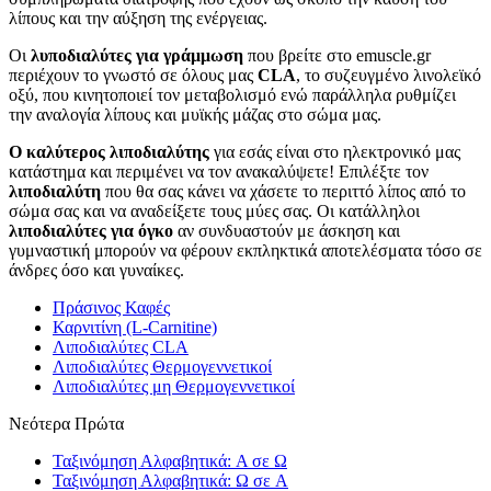
λίπους και την αύξηση της ενέργειας.
Οι
λυποδιαλύτες για γράμμωση
που βρείτε στο emuscle.gr
περιέχουν το γνωστό σε όλους μας
CLA
, το συζευγμένο λινολεϊκό
οξύ, που κινητοποιεί τον μεταβολισμό ενώ παράλληλα ρυθμίζει
την αναλογία λίπους και μυϊκής μάζας στο σώμα μας.
Ο καλύτερος λιποδιαλύτης
για εσάς είναι στο ηλεκτρονικό μας
κατάστημα και περιμένει να τον ανακαλύψετε! Επιλέξτε τον
λιποδιαλύτη
που θα σας κάνει να χάσετε το περιττό λίπος από το
σώμα σας και να αναδείξετε τους μύες σας. Οι κατάλληλοι
λιποδιαλύτες για όγκο
αν συνδυαστούν με άσκηση και
γυμναστική μπορούν να φέρουν εκπληκτικά αποτελέσματα τόσο σε
άνδρες όσο και γυναίκες.
Πράσινος Καφές
Καρνιτίνη (L-Carnitine)
Λιποδιαλύτες CLA
Λιποδιαλύτες Θερμογεννετικοί
Λιποδιαλύτες μη Θερμογεννετικοί
Νεότερα Πρώτα
Ταξινόμηση Αλφαβητικά: A σε Ω
Ταξινόμηση Αλφαβητικά: Ω σε A