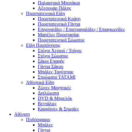
Παλαιστικά Μποτάκια
Αξεσουάρ Πάλης
Προστατευτικά Είδη
Προστατευτικά Κράνη
Προστατευτικά Γάντια
Επιγονατίδες / Επιστραγαλίδες / Επιαγκωνίδες
Μασέλες Προστασίας
Προστατευτικά Σώματος
Είδη Προπόνησης
Στόχοι Χεριού / Τοίχου
Στόχοι Σώματος
Σάκοι Επαφής
Γάντια Σάκου
Μπάλες Ταχύτητας
Στρώματα TATAMI
Αθλητικά Είδη
Ζώνες Μαχητικές
Διπλώματα
DVD & Μπρελόκ
Βεντάλιες
Καρφίτσες & Σημαίες
Αθληση
Ποδόσφαιρο
Μπάλες
Γάντια