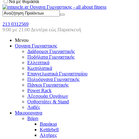
Να με θυμάσαι
213 0312569
9:00 με 21:00 Δευτέρα εώς Παρασκευή
Μενου
Οργανα Γυμναστικης
Διάδρομοι Γυμναστικής
Ποδήλατα Γυμναστικής
Ελλειπτικά
Κωπηλατικά
Επαγγελματικά Γυμναστηρίου
Πολυόργανα Γυμναστικής
Πάγκοι Γυμναστικής
Power Rack
Αξεσουάρ Οργάνων
Ορθοστάτες & Stand
Λαβές
Μικροοργανα
Βάρη
Βαράκια
Kettlebell
Αλτήρες