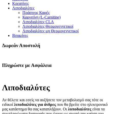
Κρεατίνες
Λιποδιαλύτες
Πράσινος Καφές
Καρνιτίνη (L-Carnitine)
Λιποδιαλύτες CLA
Λιποδιαλύτες Θερμογεννετικοί
Λιποδιαλύτες μη Θερμογεννετικοί
Βιταμίνες
Δωρεάν Αποστολή
Πληρώστε με Ασφάλεια
Λιποδιαλύτες
Αν θέλετε και εσείς να αυξήσετε τον μεταβολισμό σας τότε οι
ειδικοί
λιποδιαλύτες για άνδρες
που θα βρείτε στο ηλεκτρονικό
μας κατάστημα θα σας καταπλήξουν. Οι
λυποδιαλύτες
είναι τα
συμπληρώματα διατροφής που έχουν ως σκοπό την καύση του