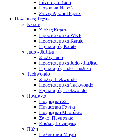
Γάντια για Βάρη
Παγούρια Νερού
Ζώνες Άρσης Βαρών
Πολεμικες Τεχνες
Karate
Στολές Καρατε
Προστατευτικά WKF
Προστατευτικά Karate
Εξοπλισμός Karate
Judo - JiuJitsu
Στολές Judo
Προστατευτικά Judo - JiuJitsu
Εξοπλισμός Judo - JiuJitsu
Taekwondo
Στολές Taekwondo
Προστατευτικά Taekwondo
Εξοπλισμός Taekwondo
Πυγμαχία
Πυγμαχικά Σετ
Πυγμαχικά Γάντια
Πυγμαχικά Μποτάκια
Σάκοι Πυγμαχίας
Κάσκες Πυγμαχίας
Πάλη
Παλαιστικά Μαγιό