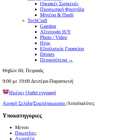
Οικιακές Συσκευές
Προσωπική Φροντίδα
Μητέρα & Παιδί
TechCraft
Gaming
Αξεσουάρ H/Y
Photo / Video
Ηχος
Εξοπλισμός Γραφείου
Drones
Περισσότερα
→
Θηβών 60, Πειραιάς
9:00 με 19:00 Δευτέρα-Παρασκευή
Ημέρες Outlet εγγραφή
Αρχική Σελίδα
/
Συμπληρωματα
/
Λιποδιαλύτες
Υποκατηγοριες
Μενου
Πρωτεΐνες
Αμινοξέα