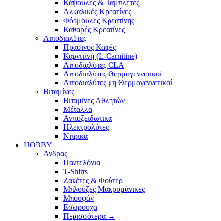
Κάψουλες & Ταμπλέτες
Αλκαλικές Κρεατίνες
Φόρμουλες Κρεατίνης
Καθαρές Κρεατίνες
Λιποδιαλύτες
Πράσινος Καφές
Καρνιτίνη (L-Carnitine)
Λιποδιαλύτες CLA
Λιποδιαλύτες Θερμογεννετικοί
Λιποδιαλύτες μη Θερμογεννετικοί
Βιταμίνες
Βιταμίνες Αθλητών
Μέταλλα
Αντιοξειδωτικά
Ηλεκτρολύτες
Νιτρικά
HOBBY
Άνδρας
Παντελόνια
T-Shirts
Ζακέτες & Φούτερ
Μπλούζες Μακρυμάνικες
Μπουφάν
Εσώρουχα
Περισσότερα
→