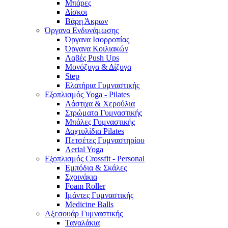
Μπάρες
Δίσκοι
Βάρη Άκρων
Όργανα Ενδυνάμωσης
Όργανα Ισορροπίας
Όργανα Κοιλιακών
Λαβές Push Ups
Μονόζυγα & Δίζυγα
Step
Ελατήρια Γυμναστικής
Εξοπλισμός Yoga - Pilates
Λάστιχα & Χερούλια
Στρώματα Γυμναστικής
Μπάλες Γυμναστικής
Δαχτυλίδια Pilates
Πετσέτες Γυμναστηρίου
Aerial Yoga
Εξοπλισμός Crossfit - Personal
Εμπόδια & Σκάλες
Σχοινάκια
Foam Roller
Ιμάντες Γυμναστικής
Medicine Balls
Αξεσουάρ Γυμναστικής
Ταναλάκια