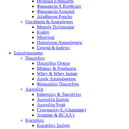
Θερμικά Επιβίωσης
Φαρμακεία Ά Βοηθειών
Φαρμακεία Ατομικά
Αδιάβροχα Poncho
Ορειβασία & Αναρρίχηση
Μπατόν Πεζοπορίας
Κράνη
Μποντριέ
Παπούτσια Αναρρίχησης
Σχοινιά & Ιμάντες
Συμπληρωματα
Πρωτεΐνες
Πρωτεΐνες Όγκου
Μπάρες & Ροφήματα
Whey & Whey Isolate
Αργής Απορρόφησης
Φόρμουλες Πρωτεΐνης
Αμινοξέα
Κάψουλες & Ταμπλέτες
Αμινοξέα Σκόνης
Αμινοξέα Υγρά
Γλουταμίνη (L-Glutamine)
Arginine & BCAA's
Κρεατίνες
Κρεατίνες Σκόνης