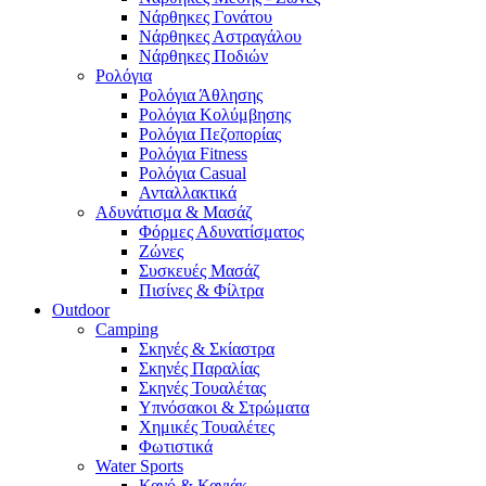
Νάρθηκες Γονάτου
Νάρθηκες Αστραγάλου
Νάρθηκες Ποδιών
Ρολόγια
Ρολόγια Άθλησης
Ρολόγια Κολύμβησης
Ρολόγια Πεζοπορίας
Ρολόγια Fitness
Ρολόγια Casual
Ανταλλακτικά
Αδυνάτισμα & Μασάζ
Φόρμες Αδυνατίσματος
Ζώνες
Συσκευές Μασάζ
Πισίνες & Φίλτρα
Outdoor
Camping
Σκηνές & Σκίαστρα
Σκηνές Παραλίας
Σκηνές Τουαλέτας
Υπνόσακοι & Στρώματα
Χημικές Τουαλέτες
Φωτιστικά
Water Sports
Κανό & Καγιάκ