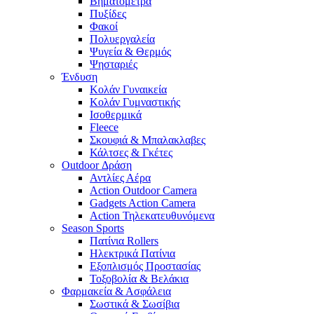
Βηματόμετρα
Πυξίδες
Φακοί
Πολυεργαλεία
Ψυγεία & Θερμός
Ψησταριές
Ένδυση
Κολάν Γυναικεία
Κολάν Γυμναστικής
Ισοθερμικά
Fleece
Σκουφιά & Μπαλακλαβες
Κάλτσες & Γκέτες
Outdoor Δράση
Αντλίες Αέρα
Action Outdoor Camera
Gadgets Action Camera
Action Τηλεκατευθυνόμενα
Season Sports
Πατίνια Rollers
Ηλεκτρικά Πατίνια
Εξοπλισμός Προστασίας
Τοξοβολία & Βελάκια
Φαρμακεία & Ασφάλεια
Σωστικά & Σωσίβια