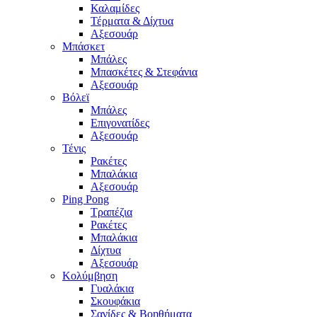
Καλαμίδες
Τέρματα & Δίχτυα
Αξεσουάρ
Μπάσκετ
Μπάλες
Μπασκέτες & Στεφάνια
Αξεσουάρ
Βόλεϊ
Μπάλες
Επιγονατίδες
Αξεσουάρ
Τένις
Ρακέτες
Μπαλάκια
Αξεσουάρ
Ping Pong
Τραπέζια
Ρακέτες
Μπαλάκια
Δίχτυα
Αξεσουάρ
Κολύμβηση
Γυαλάκια
Σκουφάκια
Σανίδες & Βοηθήματα