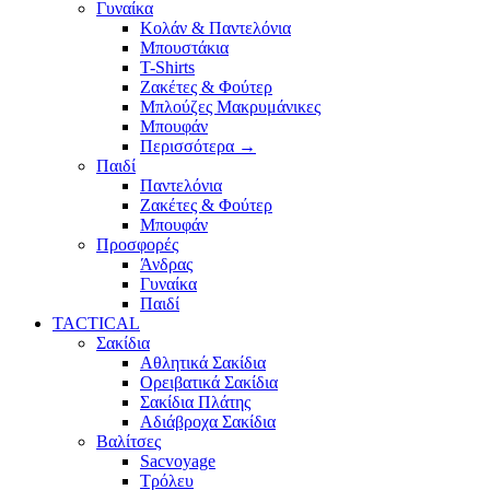
Γυναίκα
Κολάν & Παντελόνια
Μπουστάκια
T-Shirts
Ζακέτες & Φούτερ
Μπλούζες Μακρυμάνικες
Μπουφάν
Περισσότερα
→
Παιδί
Παντελόνια
Ζακέτες & Φούτερ
Μπουφάν
Προσφορές
Άνδρας
Γυναίκα
Παιδί
TACTICAL
Σακίδια
Αθλητικά Σακίδια
Ορειβατικά Σακίδια
Σακίδια Πλάτης
Αδιάβροχα Σακίδια
Βαλίτσες
Sacvoyage
Τρόλευ