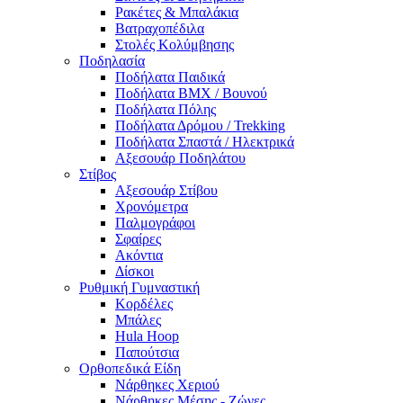
Ρακέτες & Μπαλάκια
Βατραχοπέδιλα
Στολές Κολύμβησης
Ποδηλασία
Ποδήλατα Παιδικά
Ποδήλατα BMX / Βουνού
Ποδήλατα Πόλης
Ποδήλατα Δρόμου / Trekking
Ποδήλατα Σπαστά / Ηλεκτρικά
Αξεσουάρ Ποδηλάτου
Στίβος
Αξεσουάρ Στίβου
Χρονόμετρα
Παλμογράφοι
Σφαίρες
Ακόντια
Δίσκοι
Ρυθμική Γυμναστική
Κορδέλες
Μπάλες
Hula Hoop
Παπούτσια
Ορθοπεδικά Είδη
Νάρθηκες Χεριού
Νάρθηκες Μέσης - Ζώνες