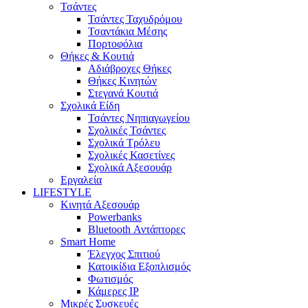
Τσάντες
Τσάντες Ταχυδρόμου
Τσαντάκια Μέσης
Πορτοφόλια
Θήκες & Κουτιά
Αδιάβροχες Θήκες
Θήκες Κινητών
Στεγανά Κουτιά
Σχολικά Είδη
Τσάντες Νηπιαγωγείου
Σχολικές Τσάντες
Σχολικά Τρόλευ
Σχολικές Κασετίνες
Σχολικά Αξεσουάρ
Εργαλεία
LIFESTYLE
Κινητά Αξεσουάρ
Powerbanks
Bluetooth Αντάπτορες
Smart Home
Έλεγχος Σπιτιού
Κατοικίδια Εξοπλισμός
Φωτισμός
Κάμερες IP
Μικρές Συσκευές