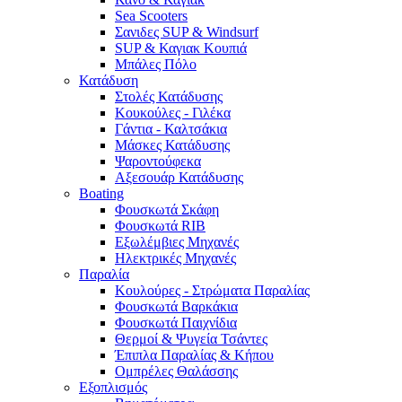
Sea Scooters
Σανιδες SUP & Windsurf
SUP & Καγιακ Κουπιά
Μπάλες Πόλο
Κατάδυση
Στολές Κατάδυσης
Κουκούλες - Γιλέκα
Γάντια - Καλτσάκια
Μάσκες Κατάδυσης
Ψαροντούφεκα
Αξεσουάρ Κατάδυσης
Boating
Φουσκωτά Σκάφη
Φουσκωτά RIB
Εξωλέμβιες Μηχανές
Ηλεκτρικές Μηχανές
Παραλία
Κουλούρες - Στρώματα Παραλίας
Φουσκωτά Βαρκάκια
Φουσκωτά Παιχνίδια
Θερμοί & Ψυγεία Τσάντες
Έπιπλα Παραλίας & Κήπου
Ομπρέλες Θαλάσσης
Εξοπλισμός