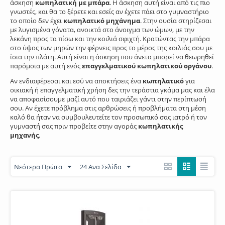
άσκηση
κωπηλατική με μπάρα
. Η άσκηση αυτή είναι από τις πιο
γνωστές, και θα το ξέρετε και εσείς αν έχετε πάει στο γυμναστήριο
το οποίο δεν έχει
κωπηλατικό μηχάνημα
. Στην ουσία στηρίζεσαι
με λυγισμένα γόνατα, ανοικτά στο άνοιγμα των ώμων, με την
λεκάνη προς τα πίσω και την κοιλιά σφιχτή. Κρατώντας την μπάρα
στο ύψος των μηρών την φέρνεις προς το μέρος της κοιλιάς σου με
ίσια την πλάτη. Αυτή είναι η άσκηση που άνετα μπορεί να θεωρηθεί
παρόμοια με αυτή ενός
επαγγελματικού κωπηλατικού οργάνου
.
Αν ενδιαφέρεσαι και εσύ να αποκτήσεις ένα
κωπηλατικό
για
οικιακή ή επαγγελματική χρήση δες την τεράστια γκάμα μας και έλα
να αποφασίσουμε μαζί αυτό που ταιριάζει γάντι στην περίπτωσή
σου. Αν έχετε πρόβλημα στις αρθρώσεις ή προβλήματα στη μέση
καλό θα ήταν να συμβουλευτείτε τον προσωπικό σας ιατρό ή τον
γυμναστή σας πριν προβείτε στην αγοράς
κωπηλατικής
μηχανής
.
Νεότερα Πρώτα
24 Ανα Σελίδα