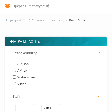
Ημέρες Outlet εγγραφή
Αρχική Σελίδα
/
Οργανα Γυμναστικης
/
Κωπηλατικά
ΦΙΛΤΡΑ ΕΠΙΛΟΓΗΣ
Κατασκευαστής
ADIDAS
AMILA
WaterRower
Viking
Τιμή
€
– €