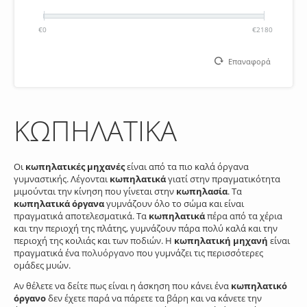
€0
€2180
Επαναφορά
ΚΩΠΗΛΑΤΙΚΑ
Οι
κωπηλατικές μηχανές
είναι από τα πιο καλά όργανα
γυμναστικής. Λέγονται
κωπηλατικά
γιατί στην πραγματικότητα
μιμούνται την κίνηση που γίνεται στην
κωπηλασία
. Τα
κωπηλατικά όργανα
γυμνάζουν όλο το σώμα και είναι
πραγματικά αποτελεσματικά. Τα
κωπηλατικά
πέρα από τα χέρια
και την περιοχή της πλάτης, γυμνάζουν πάρα πολύ καλά και την
περιοχή της κοιλιάς και των ποδιών. Η
κωπηλατική μηχανή
είναι
πραγματικά ένα
πολυόργανο
που γυμνάζει τις περισσότερες
ομάδες μυών.
Αν θέλετε να δείτε πως είναι η άσκηση που κάνει ένα
κωπηλατικό
όργανο
δεν έχετε παρά να πάρετε τα
βάρη
και να κάνετε την