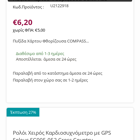
U2122918
Κωδ.Προϊόντος :
€
6,20
χωρίς ΦΠΑ:
€
5,00
Πυξίδα Χάρτου Φθορίζουσα COMPASS...
Διαθέσιμο από 1-3 ημέρες
Αποστέλλεται
άμεσα σε 24 ώρες
Παραλαβή από το κατάστημα άμεσα σε 24 ώρες
Παραλαβή στον χώρο σας σε 1-2 ημέρες
Έκπτωση 27%
Ρολόι Χειρός Καρδιοσυχνόμετρο με GPS
Soleus SG005-052 Cross Country