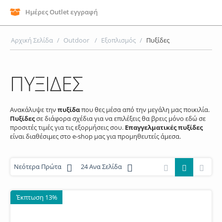
Ημέρες Outlet εγγραφή
Αρχική Σελίδα
/
Outdoor
/
Εξοπλισμός
/
Πυξίδες
ΠΥΞΙΔΕΣ
Ανακάλυψε την
πυξίδα
που θες μέσα από την μεγάλη μας ποικιλία.
Πυξίδες
σε διάφορα σχέδια για να επιλέξεις θα βρεις μόνο εδώ σε
προσιτές τιμές για τις εξορμήσεις σου.
Επαγγελματικές πυξίδες
είναι διαθέσιμες στο e-shop μας για προμηθευτείς άμεσα.
Νεότερα Πρώτα
24 Ανα Σελίδα
Έκπτωση 13%