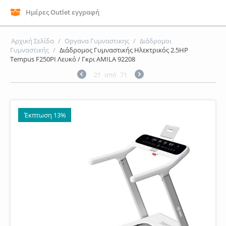
Ημέρες Outlet εγγραφή
Αρχική Σελίδα
/
Οργανα Γυμναστικης
/
Διάδρομοι
Γυμναστικής
/
Διάδρομος Γυμναστικής Ηλεκτρικός 2.5HP
Tempus F250PI Λευκό / Γκρι AMILA 92208
21
από
71
Έκπτωση 13%