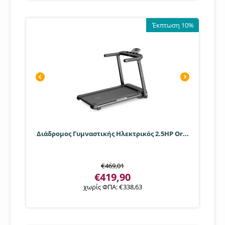
Εγγύηση λοιπών μερών:
24
Εγγύηση μοτέρ
: 36
Έκπτωση 10%
Διάδρομος Γυμναστικής Ηλεκτρικός 2.5HP Or...
€
469,01
€
419,90
χωρίς ΦΠΑ:
€
338,63