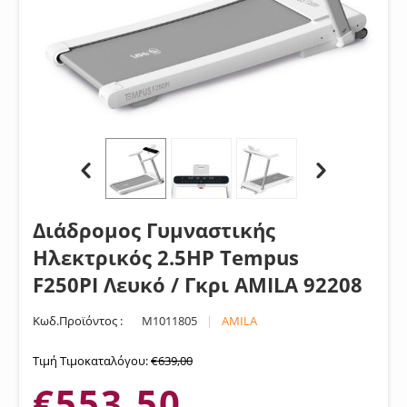
Διάδρομος Γυμναστικής
Ηλεκτρικός 2.5HP Tempus
F250PI Λευκό / Γκρι AMILA 92208
Κωδ.Προϊόντος :
M1011805
|
AMILA
Τιμή Τιμοκαταλόγου:
€
639,00
€
553,50