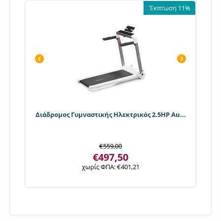
Έκπτωση 11%
Διάδρομος Γυμναστικής Ηλεκτρικός 2.5HP Au...
€
559,00
€
497,50
χωρίς ΦΠΑ:
€
401,21