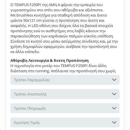
Ο TEMPUS F250PI της AMILA φέρνει την εμπειρία του
γυμναστηρίου στο σπίτι σου αθόρυβα και αξιόπιστα.
Με brushless κινητήρα για σταθερή απόδοση και άνετο
ιμάντα 50x121 cm γίνεται η προπόνηση σου άνετη και
ασφαλής. Η LED οθόνη σου δείχνει όλα τα βασικά στοιχεία
προπόνησης ενώ οι αισθητήρες στις λαβές κάνουν την
παρακολούθηση των καρδιακών παλμών εύκολη υπόθεση.
Σύνδεσε το κινητό σου μέσω ασύρματης σύνδεσης και, με την
χρήση δημοφιλών εφαρμογών, ανέβασε την προπόνησή σου
σε άλλο επίπεδο.
Αθόρυβη Λειτουργία & Άνετη Προπόνηση
Η τεχνολογία στο μοτέρ του TEMPUS F250PI δίνει άλλη
διάσταση στο running. Απόλαυσε την προπόνησή σου χωρίς
ενοχλητικούς θορύβους. Το brushless μοτέρ 2,5 HP προσφέρει
Τρόποι Παραγγελίας
σταθερή ισχύ και επιτρέπει μέγιστη ταχύτητα 16 km/h,
διατηρώντας το σπίτι σου ήσυχο και την εμπειρία σου
δυναμική. Με ηλεκτρικά ρυθμιζόμενη κλίση έως 10%, μεγάλο
Τρόποι Αποστολής
ιμάντα τρεξίματος 50x121 cm και εξελιγμένο σύστημα
απορρόφησης κραδασμών γίνεται η προπόνηση σου άνετη,
ευκολή και ασφαλής ελαχιστοποιώντας τις πιθανότητες
Τρόποι Πληρωμής
τραυματισμών. Η επιλογή υλικών κατασκευής υψηλής
ποιότητας καθιστούν τον διάδρομο ιδανικό για χρήστη έως
Εγγύηση Τιμής
120 Kg..