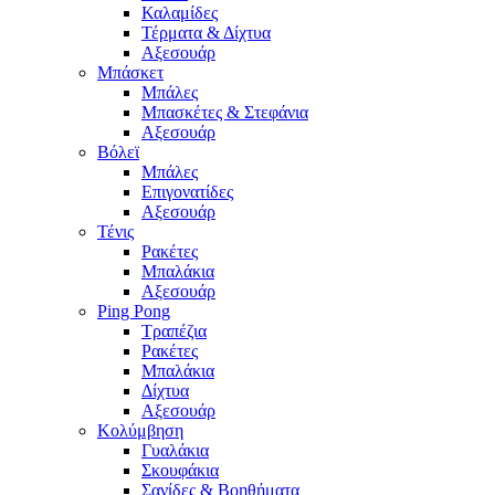
Καλαμίδες
Τέρματα & Δίχτυα
Αξεσουάρ
Μπάσκετ
Μπάλες
Μπασκέτες & Στεφάνια
Αξεσουάρ
Βόλεϊ
Μπάλες
Επιγονατίδες
Αξεσουάρ
Τένις
Ρακέτες
Μπαλάκια
Αξεσουάρ
Ping Pong
Τραπέζια
Ρακέτες
Μπαλάκια
Δίχτυα
Αξεσουάρ
Κολύμβηση
Γυαλάκια
Σκουφάκια
Σανίδες & Βοηθήματα