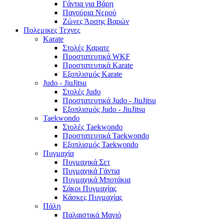
Γάντια για Βάρη
Παγούρια Νερού
Ζώνες Άρσης Βαρών
Πολεμικες Τεχνες
Karate
Στολές Καρατε
Προστατευτικά WKF
Προστατευτικά Karate
Εξοπλισμός Karate
Judo - JiuJitsu
Στολές Judo
Προστατευτικά Judo - JiuJitsu
Εξοπλισμός Judo - JiuJitsu
Taekwondo
Στολές Taekwondo
Προστατευτικά Taekwondo
Εξοπλισμός Taekwondo
Πυγμαχία
Πυγμαχικά Σετ
Πυγμαχικά Γάντια
Πυγμαχικά Μποτάκια
Σάκοι Πυγμαχίας
Κάσκες Πυγμαχίας
Πάλη
Παλαιστικά Μαγιό