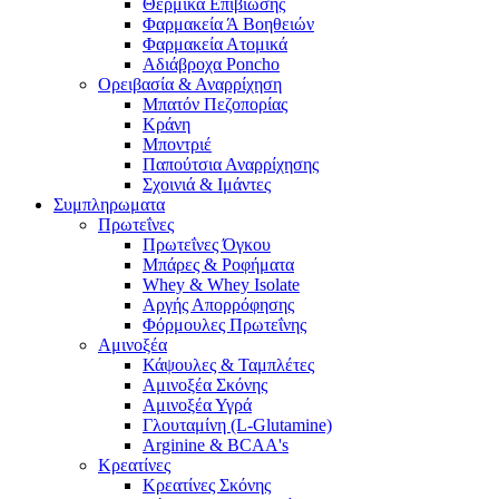
Θερμικά Επιβίωσης
Φαρμακεία Ά Βοηθειών
Φαρμακεία Ατομικά
Αδιάβροχα Poncho
Ορειβασία & Αναρρίχηση
Μπατόν Πεζοπορίας
Κράνη
Μποντριέ
Παπούτσια Αναρρίχησης
Σχοινιά & Ιμάντες
Συμπληρωματα
Πρωτεΐνες
Πρωτεΐνες Όγκου
Μπάρες & Ροφήματα
Whey & Whey Isolate
Αργής Απορρόφησης
Φόρμουλες Πρωτεΐνης
Αμινοξέα
Κάψουλες & Ταμπλέτες
Αμινοξέα Σκόνης
Αμινοξέα Υγρά
Γλουταμίνη (L-Glutamine)
Arginine & BCAA's
Κρεατίνες
Κρεατίνες Σκόνης