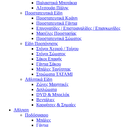
Παλαιστικά Μποτάκια
Αξεσουάρ Πάλης
Προστατευτικά Είδη
Προστατευτικά Κράνη
Προστατευτικά Γάντια
Επιγονατίδες / Επιστραγαλίδες / Επιαγκωνίδες
Μασέλες Προστασίας
Προστατευτικά Σώματος
Είδη Προπόνησης
Στόχοι Χεριού / Τοίχου
Στόχοι Σώματος
Σάκοι Επαφής
Γάντια Σάκου
Μπάλες Ταχύτητας
Στρώματα TATAMI
Αθλητικά Είδη
Ζώνες Μαχητικές
Διπλώματα
DVD & Μπρελόκ
Βεντάλιες
Καρφίτσες & Σημαίες
Αθληση
Ποδόσφαιρο
Μπάλες
Γάντια