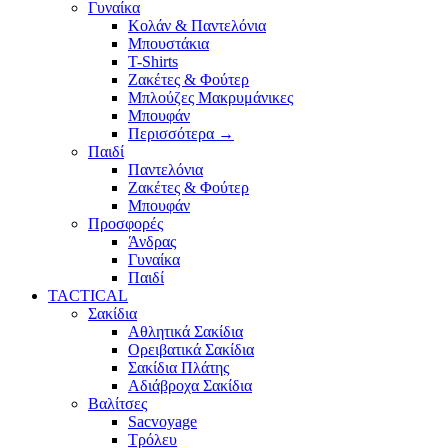
Γυναίκα
Κολάν & Παντελόνια
Μπουστάκια
T-Shirts
Ζακέτες & Φούτερ
Μπλούζες Μακρυμάνικες
Μπουφάν
Περισσότερα
→
Παιδί
Παντελόνια
Ζακέτες & Φούτερ
Μπουφάν
Προσφορές
Άνδρας
Γυναίκα
Παιδί
TACTICAL
Σακίδια
Αθλητικά Σακίδια
Ορειβατικά Σακίδια
Σακίδια Πλάτης
Αδιάβροχα Σακίδια
Βαλίτσες
Sacvoyage
Τρόλευ