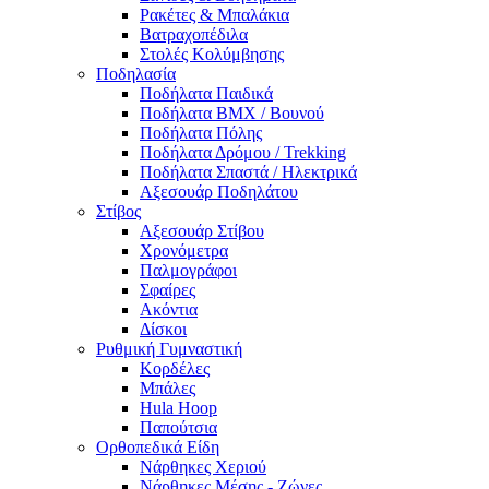
Ρακέτες & Μπαλάκια
Βατραχοπέδιλα
Στολές Κολύμβησης
Ποδηλασία
Ποδήλατα Παιδικά
Ποδήλατα BMX / Βουνού
Ποδήλατα Πόλης
Ποδήλατα Δρόμου / Trekking
Ποδήλατα Σπαστά / Ηλεκτρικά
Αξεσουάρ Ποδηλάτου
Στίβος
Αξεσουάρ Στίβου
Χρονόμετρα
Παλμογράφοι
Σφαίρες
Ακόντια
Δίσκοι
Ρυθμική Γυμναστική
Κορδέλες
Μπάλες
Hula Hoop
Παπούτσια
Ορθοπεδικά Είδη
Νάρθηκες Χεριού
Νάρθηκες Μέσης - Ζώνες