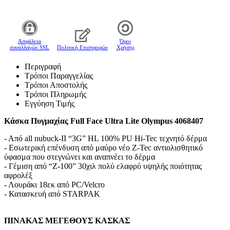
Aσφάλεια
Όροι
συναλλαγών SSL
Πολιτική Επιστροφών
Χρήσης
Περιγραφή
Τρόποι Παραγγελίας
Τρόποι Αποστολής
Τρόποι Πληρωμής
Εγγύηση Τιμής
Κάσκα Πυγμαχίας Full Face Ultra Lite Olympus 4068407
- Από all nubuck-II “3G” HL 100% PU Hi-Tec τεχνητό δέρμα
- Εσωτερική επένδυση από μαύρο νέο Z-Tec αντιολισθητικό
ύφασμα που στεγνώνει και αναπνέει το δέρμα
- Γέμιση από “Z-100” 30χιλ πολύ ελαφρύ υψηλής ποιότητας
αφρολέξ
- Λουράκι 18εκ από PC/Velcro
- Κατασκευή από STARPAK
ΠΙΝΑΚΑΣ ΜΕΓΕΘΟΥΣ ΚΑΣΚΑΣ