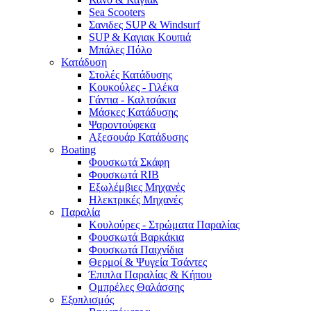
Sea Scooters
Σανιδες SUP & Windsurf
SUP & Καγιακ Κουπιά
Μπάλες Πόλο
Κατάδυση
Στολές Κατάδυσης
Κουκούλες - Γιλέκα
Γάντια - Καλτσάκια
Μάσκες Κατάδυσης
Ψαροντούφεκα
Αξεσουάρ Κατάδυσης
Boating
Φουσκωτά Σκάφη
Φουσκωτά RIB
Εξωλέμβιες Μηχανές
Ηλεκτρικές Μηχανές
Παραλία
Κουλούρες - Στρώματα Παραλίας
Φουσκωτά Βαρκάκια
Φουσκωτά Παιχνίδια
Θερμοί & Ψυγεία Τσάντες
Έπιπλα Παραλίας & Κήπου
Ομπρέλες Θαλάσσης
Εξοπλισμός