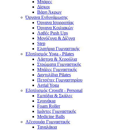
Μπάρες
Δίσκοι
Βάρη Άκρων
Όργανα Ενδυνάμωσης
Όργανα Ισορροπίας
Όργανα Κοιλιακών
Λαβές Push Ups
Μονόζυγα & Δίζυγα
Step
Ελατήρια Γυμναστικής
Εξοπλισμός Yoga - Pilates
Λάστιχα & Χερούλια
Στρώματα Γυμναστικής
Μπάλες Γυμναστικής
Δαχτυλίδια Pilates
Πετσέτες Γυμναστηρίου
Aerial Yoga
Εξοπλισμός Crossfit - Personal
Εμπόδια & Σκάλες
Σχοινάκια
Foam Roller
Ιμάντες Γυμναστικής
Medicine Balls
Αξεσουάρ Γυμναστικής
Ταναλάκια