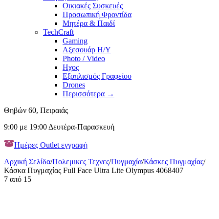
Οικιακές Συσκευές
Προσωπική Φροντίδα
Μητέρα & Παιδί
TechCraft
Gaming
Αξεσουάρ H/Y
Photo / Video
Ηχος
Εξοπλισμός Γραφείου
Drones
Περισσότερα
→
Θηβών 60, Πειραιάς
9:00 με 19:00 Δευτέρα-Παρασκευή
Ημέρες Outlet εγγραφή
Αρχική Σελίδα
/
Πολεμικες Τεχνες
/
Πυγμαχία
/
Κάσκες Πυγμαχίας
/
Κάσκα Πυγμαχίας Full Face Ultra Lite Olympus 4068407
7
από
15