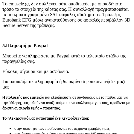
Το emuscle.gr, δεν συλλέγει, ούτε αποθηκεύει με οποιοδήποτε
τρόπο τα στοιχεία της κάρτας σας. Η συναλλαγή πραγματοποιείται
με το κρυπτογραφημένο SSL ασφαλές σύστημα της Τράπεζας
Eurobank EFG μέσω ανακατεύθυνσης σε ασφαλές περιβάλλον 3D
Secure Server της τράπεζας.
5.
Πληρωμή με Paypal
Μπορείτε να πληρώσετε με Paypal κατά το τελευταίο στάδιο της
παραγγελίας σας.
Εύκολα, σίγουρα και με ασφάλεια.
Για οποιαδήποτε πληροφορία ή διευκρίνηση επικοινωνήστε μαζί
μας
Η πολυετής μας εμπειρία και εξειδίκευση
, σε συνδυασμό με το πάθος μας για
την άθληση, μας ωθούν να αναζητούμε και να επιλέγουμε για εσάς,
προϊόντα με
άριστη αναλογία τιμής – ποιότητας.
Τo ηλεκτρονικό μας κατάστημά έχει ξεχωρίσει χάρη:
στην ποιότητα των προϊόντων με ταυτόχρονα χαμηλές τιμές
στις άρτιες τεχνικές γνώσεις στο αντικείμενο της Άθλησης και του