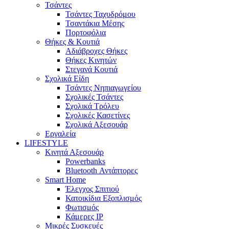
Τσάντες
Τσάντες Ταχυδρόμου
Τσαντάκια Μέσης
Πορτοφόλια
Θήκες & Κουτιά
Αδιάβροχες Θήκες
Θήκες Κινητών
Στεγανά Κουτιά
Σχολικά Είδη
Τσάντες Νηπιαγωγείου
Σχολικές Τσάντες
Σχολικά Τρόλευ
Σχολικές Κασετίνες
Σχολικά Αξεσουάρ
Εργαλεία
LIFESTYLE
Κινητά Αξεσουάρ
Powerbanks
Bluetooth Αντάπτορες
Smart Home
Έλεγχος Σπιτιού
Κατοικίδια Εξοπλισμός
Φωτισμός
Κάμερες IP
Μικρές Συσκευές