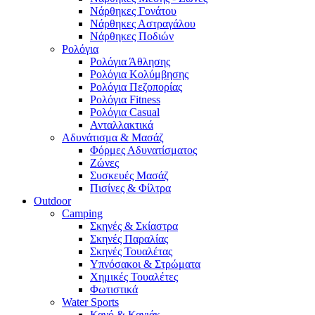
Νάρθηκες Γονάτου
Νάρθηκες Αστραγάλου
Νάρθηκες Ποδιών
Ρολόγια
Ρολόγια Άθλησης
Ρολόγια Κολύμβησης
Ρολόγια Πεζοπορίας
Ρολόγια Fitness
Ρολόγια Casual
Ανταλλακτικά
Αδυνάτισμα & Μασάζ
Φόρμες Αδυνατίσματος
Ζώνες
Συσκευές Μασάζ
Πισίνες & Φίλτρα
Outdoor
Camping
Σκηνές & Σκίαστρα
Σκηνές Παραλίας
Σκηνές Τουαλέτας
Υπνόσακοι & Στρώματα
Χημικές Τουαλέτες
Φωτιστικά
Water Sports
Κανό & Καγιάκ