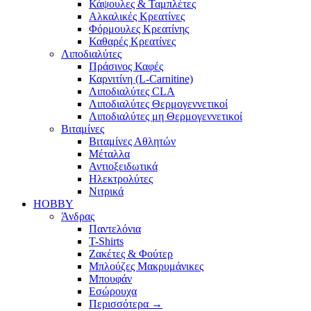
Κάψουλες & Ταμπλέτες
Αλκαλικές Κρεατίνες
Φόρμουλες Κρεατίνης
Καθαρές Κρεατίνες
Λιποδιαλύτες
Πράσινος Καφές
Καρνιτίνη (L-Carnitine)
Λιποδιαλύτες CLA
Λιποδιαλύτες Θερμογεννετικοί
Λιποδιαλύτες μη Θερμογεννετικοί
Βιταμίνες
Βιταμίνες Αθλητών
Μέταλλα
Αντιοξειδωτικά
Ηλεκτρολύτες
Νιτρικά
HOBBY
Άνδρας
Παντελόνια
T-Shirts
Ζακέτες & Φούτερ
Μπλούζες Μακρυμάνικες
Μπουφάν
Εσώρουχα
Περισσότερα
→