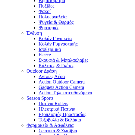
Βηματόμετρα
Πυξίδες
Φακοί
Πολυεργαλεία
Ψυγεία & Θερμός
Ψησταριές
Ένδυση
Κολάν Γυναικεία
Κολάν Γυμναστικής
Ισοθερμικά
Fleece
Σκουφιά & Μπαλακλαβες
Κάλτσες & Γκέτες
Outdoor Δράση
Αντλίες Αέρα
Action Outdoor Camera
Gadgets Action Camera
Action Τηλεκατευθυνόμενα
Season Sports
Πατίνια Rollers
Ηλεκτρικά Πατίνια
Εξοπλισμός Προστασίας
Τοξοβολία & Βελάκια
Φαρμακεία & Ασφάλεια
Σωστικά & Σωσίβια