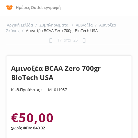
Ημέρες Outlet εγγραφή
Αρχική Σελίδα
/
Συμπληρωματα
/
Αμινοξέα
/
Αμινοξέα
Σκόνης
/
Αμινοξέα BCAA Zero 700gr BioTech USA
17
από
25
Αμινοξέα BCAA Zero 700gr
BioTech USA
Κωδ.Προϊόντος :
M1011957
|
€
50,00
χωρίς ΦΠΑ:
€
40,32