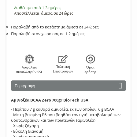
Διαθέσιμο από 1-3 ημέρες
Αποστέλλεται
άμεσα σε 24 ώρες
Παραλαβή από το κατάστημα άμεσα σε 24 ώρες
Παραλαβή στον χώρο σας σε 1-2 ημέρες
Πολιτική
Aσφάλεια
Όροι
Επιστροφών
συναλλαγών SSL
Χρήσης
Περιγραφή
Αμινοξέα BCAA Zero 700gr BioTech USA
- Περίπου 7 g καθαρά αμινοξέα, εκ των οποίων: 6 g BCAA
- Με τη βιταμίνη Β6 που βοηθάει τον υγιή μεταβολισμό των
υδατανθράκων και των πρωτεϊνών (αμινοξέα)
- Χωρίς ζάχαρη
- Εύκολη διανομή
- Χωρίς συντηρητικά