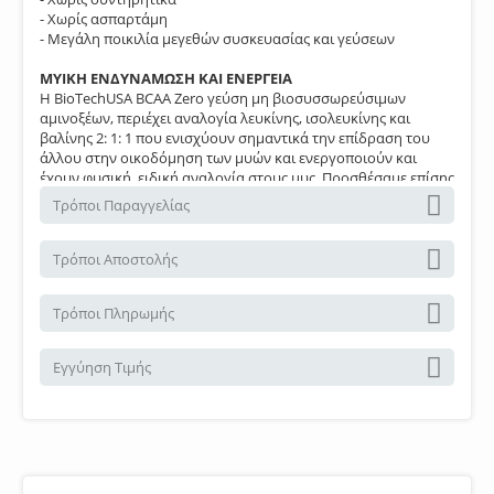
- Χωρίς ασπαρτάμη
- Μεγάλη ποικιλία μεγεθών συσκευασίας και γεύσεων
ΜΥΙΚΗ ΕΝΔΥΝΑΜΩΣΗ ΚΑΙ ΕΝΕΡΓΕΙΑ
Η BioTechUSA BCAA Zero γεύση μη βιοσυσσωρεύσιμων
αμινοξέων, περιέχει αναλογία λευκίνης, ισολευκίνης και
βαλίνης 2: 1: 1 που ενισχύουν σημαντικά την επίδραση του
άλλου στην οικοδόμηση των μυών και ενεργοποιούν και
έχουν φυσική, ειδική αναλογία στους μυς. Προσθέσαμε επίσης
τη βιταμίνη Β6 στο προϊόν, το οποίο συμβάλλει στον
Τρόποι Παραγγελίας
φυσιολογικό μεταβολισμό των πρωτεϊνών και του
γλυκογόνου, καθώς και στη μείωση της κούρασης και της
κόπωσης.
Τρόποι Αποστολής
ΟΤΑΝ ΛΕΜΕ ΜΗΔΕΝ ΕΝΝΟΟΥΜΕ ΜΗΔΕΝ
Το BioTechUSA BCAA Zero είναι ένα προϊόν αμινοξέων σε
Τρόποι Πληρωμής
μορφή σκόνης, στο οποίο απλά καταργήσαμε ό, τι δεν ήταν
απαραίτητο: είναι απαλλαγμένο από γλουτένη, λακτόζη,
Εγγύηση Τιμής
ασπαρτάμη, συντηρητικά ή ζάχαρη.
Ανά δόση (9 g):
- 3.000 mg L-λευκίνης
- 1.500 mg L-ισολευκίνης
- 1.500 mg L-βαλίνης
- 700 mg L-γλουταμίνης