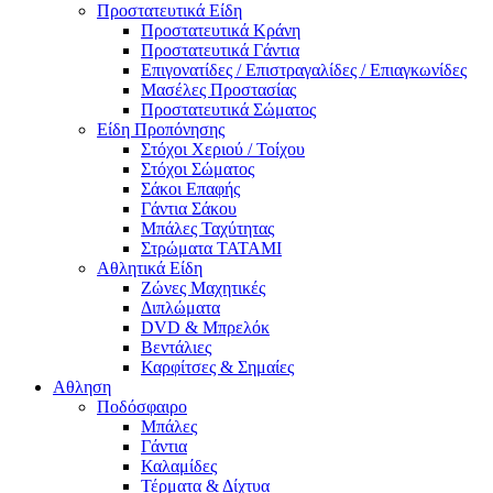
Προστατευτικά Είδη
Προστατευτικά Κράνη
Προστατευτικά Γάντια
Επιγονατίδες / Επιστραγαλίδες / Επιαγκωνίδες
Μασέλες Προστασίας
Προστατευτικά Σώματος
Είδη Προπόνησης
Στόχοι Χεριού / Τοίχου
Στόχοι Σώματος
Σάκοι Επαφής
Γάντια Σάκου
Μπάλες Ταχύτητας
Στρώματα TATAMI
Αθλητικά Είδη
Ζώνες Μαχητικές
Διπλώματα
DVD & Μπρελόκ
Βεντάλιες
Καρφίτσες & Σημαίες
Αθληση
Ποδόσφαιρο
Μπάλες
Γάντια
Καλαμίδες
Τέρματα & Δίχτυα