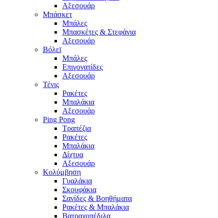
Αξεσουάρ
Μπάσκετ
Μπάλες
Μπασκέτες & Στεφάνια
Αξεσουάρ
Βόλεϊ
Μπάλες
Επιγονατίδες
Αξεσουάρ
Τένις
Ρακέτες
Μπαλάκια
Αξεσουάρ
Ping Pong
Τραπέζια
Ρακέτες
Μπαλάκια
Δίχτυα
Αξεσουάρ
Κολύμβηση
Γυαλάκια
Σκουφάκια
Σανίδες & Βοηθήματα
Ρακέτες & Μπαλάκια
Βατραχοπέδιλα