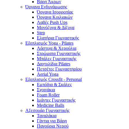
Βάρη Άκρων
Όργανα Ενδυνάμωσης
Όργανα Ισορροπίας
Όργανα Κοιλιακών
Λαβές Push Ups
Μονόζυγα & Δίζυγα
Step
Ελατήρια Γυμναστικής
Εξοπλισμός Yoga - Pilates
Λάστιχα & Χερούλια
Στρώματα Γυμναστικής
Μπάλες Γυμναστικής
Δαχτυλίδια Pilates
Πετσέτες Γυμναστηρίου
Aerial Yoga
Εξοπλισμός Crossfit - Personal
Εμπόδια & Σκάλες
Σχοινάκια
Foam Roller
Ιμάντες Γυμναστικής
Medicine Balls
Αξεσουάρ Γυμναστικής
Ταναλάκια
Γάντια για Βάρη
Παγούρια Νερού