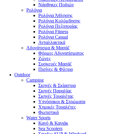
Νάρθηκες Ποδιών
Ρολόγια
Ρολόγια Άθλησης
Ρολόγια Κολύμβησης
Ρολόγια Πεζοπορίας
Ρολόγια Fitness
Ρολόγια Casual
Ανταλλακτικά
Αδυνάτισμα & Μασάζ
Φόρμες Αδυνατίσματος
Ζώνες
Συσκευές Μασάζ
Πισίνες & Φίλτρα
Outdoor
Camping
Σκηνές & Σκίαστρα
Σκηνές Παραλίας
Σκηνές Τουαλέτας
Υπνόσακοι & Στρώματα
Χημικές Τουαλέτες
Φωτιστικά
Water Sports
Κανό & Καγιάκ
Sea Scooters
Σανιδες SUP & Windsurf