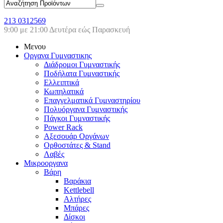
213 0312569
9:00 με 21:00 Δευτέρα εώς Παρασκευή
Μενου
Οργανα Γυμναστικης
Διάδρομοι Γυμναστικής
Ποδήλατα Γυμναστικής
Ελλειπτικά
Κωπηλατικά
Επαγγελματικά Γυμναστηρίου
Πολυόργανα Γυμναστικής
Πάγκοι Γυμναστικής
Power Rack
Αξεσουάρ Οργάνων
Ορθοστάτες & Stand
Λαβές
Μικροοργανα
Βάρη
Βαράκια
Kettlebell
Αλτήρες
Μπάρες
Δίσκοι