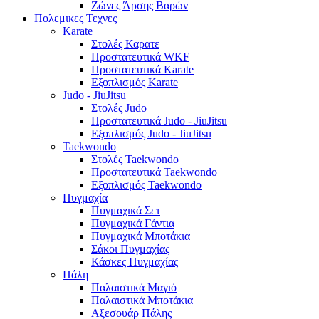
Ζώνες Άρσης Βαρών
Πολεμικες Τεχνες
Karate
Στολές Καρατε
Προστατευτικά WKF
Προστατευτικά Karate
Εξοπλισμός Karate
Judo - JiuJitsu
Στολές Judo
Προστατευτικά Judo - JiuJitsu
Εξοπλισμός Judo - JiuJitsu
Taekwondo
Στολές Taekwondo
Προστατευτικά Taekwondo
Εξοπλισμός Taekwondo
Πυγμαχία
Πυγμαχικά Σετ
Πυγμαχικά Γάντια
Πυγμαχικά Μποτάκια
Σάκοι Πυγμαχίας
Κάσκες Πυγμαχίας
Πάλη
Παλαιστικά Μαγιό
Παλαιστικά Μποτάκια
Αξεσουάρ Πάλης