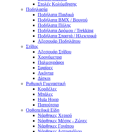
Στολές Κολύμβησης
Ποδηλασία
Ποδήλατα Παιδικά
Ποδήλατα BMX / Βουνού
Ποδήλατα Πόλης
Ποδήλατα Δρόμου / Trekking
Ποδήλατα Σπαστά / Ηλεκτρικά
Αξεσουάρ Ποδηλάτου
Στίβος
Αξεσουάρ Στίβου
Χρονόμετρα
Παλμογράφοι
Σφαίρες
Ακόντια
Δίσκοι
Ρυθμική Γυμναστική
Κορδέλες
Μπάλες
Hula Hoop
Παπούτσια
Ορθοπεδικά Είδη
Νάρθηκες Χεριού
Νάρθηκες Μέσης - Ζώνες
Νάρθηκες Γονάτου
Νάρθηκες Αστραγάλου