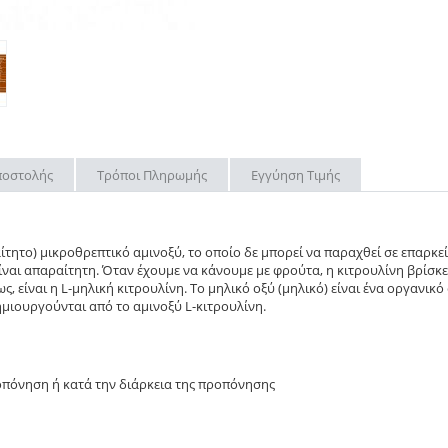
ποστολής
Τρόποι Πληρωμής
Εγγύηση Τιμής
ίτητο) μικροθρεπτικό αμινοξύ, το οποίο δε μπορεί να παραχθεί σε επαρκ
ναι απαραίτητη. Όταν έχουμε να κάνουμε με φρούτα, η κιτρουλίνη βρίσκε
, είναι η L-μηλική κιτρουλίνη. Το μηλικό οξύ (μηλικό) είναι ένα οργανικό
δημιουργούνται από το αμινοξύ L-κιτρουλίνη.
ροπόνηση ή κατά την διάρκεια της προπόνησης