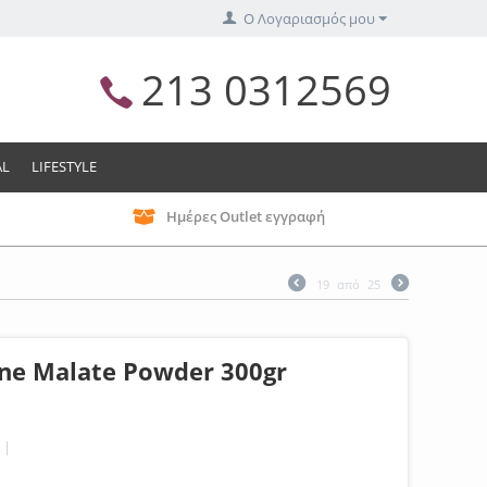
Ο Λογαριασμός μου
213 0312569
AL
LIFESTYLE
Ημέρες Outlet εγγραφή
19
από
25
ine Malate Powder 300gr
|