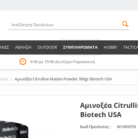
ΧΝΕΣ
ΑΘΛΗΣΗ
OUTDOOR
ΣΥΜΠΛΗΡΩΜΑΤΑ
HOBBY
TACTIC
9:00 με 19:00 Δευτέρα-Παρασκευή
κόνης
/
Αμινοξέα Citrulline Malate Powder 300gr Biotech USA
Αμινοξέα Citrull
Biotech USA
Κωδ.Προϊόντος :
M1009376