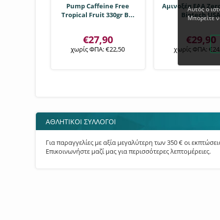
Pump Caffeine Free
Αμινοξέα EAA Zero
Αυτός ο ισ
Tropical Fruit 330gr B...
Biotech US
Μπορείτε ν
€
27,90
€
29,90
χωρίς ΦΠΑ:
€
22,50
χωρίς ΦΠΑ:
€
24
ΑΘΛΗΤΙΚΟΙ ΣΥΛΛΟΓΟΙ
Για παραγγελίες με αξία μεγαλύτερη των 350 € οι εκπτώσε
Επικοινωνήστε μαζί μας για περισσότερες λεπτομέρειες.