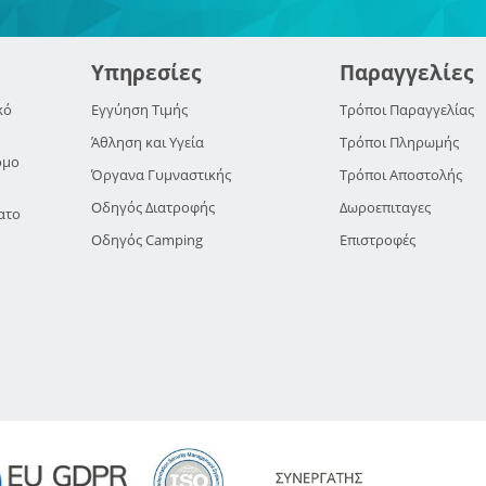
Υπηρεσίες
Παραγγελίες
κό
Εγγύηση Τιμής
Τρόποι Παραγγελίας
Άθληση και Υγεία
Τρόποι Πληρωμής
ομο
Όργανα Γυμναστικής
Τρόποι Αποστολής
Οδηγός Διατροφής
Δωροεπιταγες
ατο
Οδηγός Camping
Επιστροφές