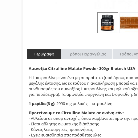
Περιγραφή
Τρόποι Παραγγελίας
Τρόποι Α
Αμινοξέα Citrulline Malate Powder 300gr Biotech USA
Η L-κιτρουλίνη είναι ένα μη απαραίτητο (υπό όρους απαρα
μεγάλης έντασης, ως εκ τούτου η αναπλήρωση μπορεί να εί
συνδυασμός του αμινοξέος L-κιτρουλίνης και μηλικού οξέως
για παράδειγμα). Τα αμινοξέα L-αργινίνη και L-ορνιθίνη, 
1 μερίδα (3 g):
2990 mg μηλικής L-κιτρουλίνη
Προτείνουμε το Citrulline Malate σε σκόνη εάν:
- Αθλείσαι σε σπορ αντοχής, όπου λαμβάνεται πριν την π
- Είσαι αθλητής σωματικής διάπλασης
- Κάνεις λειτουργικές προπονήσεις
- Έχεις ευαισθησία στις πρόσθετες ύλες