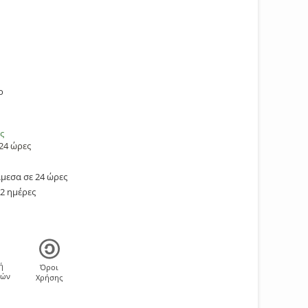
ο
ς
24 ώρες
μεσα σε 24 ώρες
2 ημέρες
ή
Όροι
φών
Χρήσης